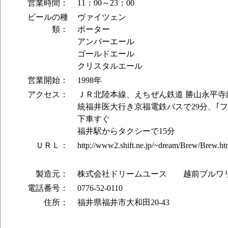
営業時間：
11：00～23：00
ビールの種
ヴァイツェン
類：
ポーター
アンバーエール
ゴールドエール
クリスタルエール
営業開始：
1998年
アクセス：
ＪＲ北陸本線、えちぜん鉄道 勝山永平
統福井医大行き京福電鉄バスで29分、｢
下車すぐ
福井駅からタクシーで15分
ＵＲＬ：
http://www2.shift.ne.jp/~dream/Brew/Brew.ht
製造元：
株式会社ドリームユース 越前ブルワ
電話番号：
0776-52-0110
住所：
福井県福井市大和田20-43