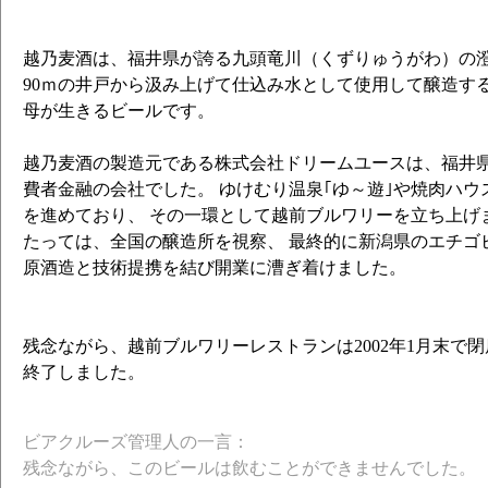
越乃麦酒は、福井県が誇る九頭竜川（くずりゅうがわ）の澄
90ｍの井戸から汲み上げて仕込み水として使用して醸造す
母が生きるビールです。
越乃麦酒の製造元である株式会社ドリームユースは、福井
費者金融の会社でした。 ゆけむり温泉｢ゆ～遊｣や焼肉ハウ
を進めており、 その一環として越前ブルワリーを立ち上げ
たっては、全国の醸造所を視察、 最終的に新潟県のエチゴ
原酒造と技術提携を結び開業に漕ぎ着けました。
残念ながら、越前ブルワリーレストランは2002年1月末で
終了しました。
ビアクルーズ管理人の一言：
残念ながら、このビールは飲むことができませんでした。