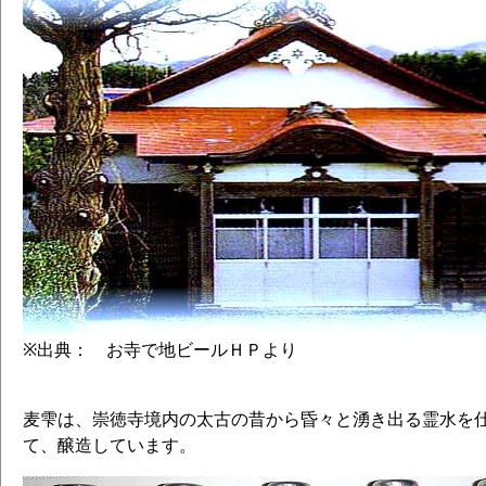
※出典： お寺で地ビールＨＰより
麦雫は、崇徳寺境内の太古の昔から昏々と湧き出る霊水を
て、醸造しています。