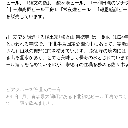
ビール｣、｢縄文の癒｣、｢酸ヶ湯ビール｣、｢十和田湖のソナタ
｢十三湖高原ビール工房｣、｢常夜燈ビール｣、｢報恩感謝ビ
を販売しています。
卍･麦雫を醸造する浄土宗｢梅香山 崇徳寺｣は、寛永（1624年
といわれる寺院で、 下北半島国定公園の中にあって、霊場
ざん）山系の裾野に門を構えています。 崇徳寺の境内には
き出る霊水があり、とても美味しく長寿の水とされています
ール造りを進めているのが、崇徳寺の住職を務める佐々木 
ビアクルーズ管理人の一言：
2011年1月、青森県大間町にある下北初地ビール工房でつく
て、自宅で飲みました。