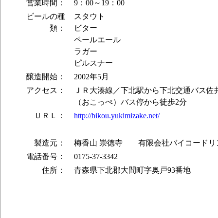
営業時間：
9：00～19：00
ビールの種
スタウト
類：
ビター
ペールエール
ラガー
ピルスナー
醸造開始：
2002年5月
アクセス：
ＪＲ大湊線／下北駅から下北交通バス佐井
（おこっぺ）バス停から徒歩2分
ＵＲＬ：
http://bikou.yukimizake.net/
製造元：
梅香山 崇徳寺 有限会社バイコードリ
電話番号：
0175-37-3342
住所：
青森県下北郡大間町字奥戸93番地