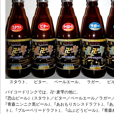
スタウト、 ビター、 ペールエール、 ラガー、 ピ
バイコードリンクでは、卍･麦雫の他に、
｢恐山ビール｣（スタウト／ビター／ペールエール／ラガー
｢青森ニンニク黒ビール｣、｢あおもりカシスドラフト｣、｢
ト｣、｢ブルーベリードラフト｣、 ｢山ぶどうビール｣、｢青森