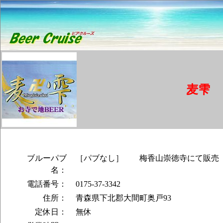
麦雫
ブルーパブ
［パブなし］ 梅香山崇徳寺にて販売
名：
電話番号：
0175-37-3342
住所：
青森県下北郡大間町奥戸93
定休日：
無休