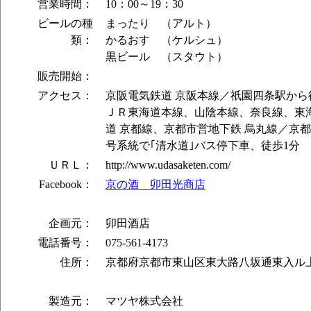
営業時間：
10：00～19：30
ビールの種
まったり （アルト）
類：
かるおす （ケルシュ）
黒ビール （スタウト）
販売開始：
アクセス：
京阪電気鉄道 京阪本線／祇園四条駅から
ＪＲ東海道本線、山陰本線、奈良線、東
道 京都線、京都市営地下鉄 烏丸線／京都
号系統で｢清水道｣バス停下車、徒歩1分
ＵＲＬ：
http://www.udasaketen.com/
Facebook：
京の酒 卯田光商店
企画元：
卯田酒店
電話番号：
075-561-4173
住所：
京都府京都市東山区東大路八坂通東入ル上
製造元：
マツヤ株式会社