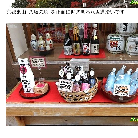
京都東山｢八坂の塔｣を正面に仰ぎ見る八坂通沿いです