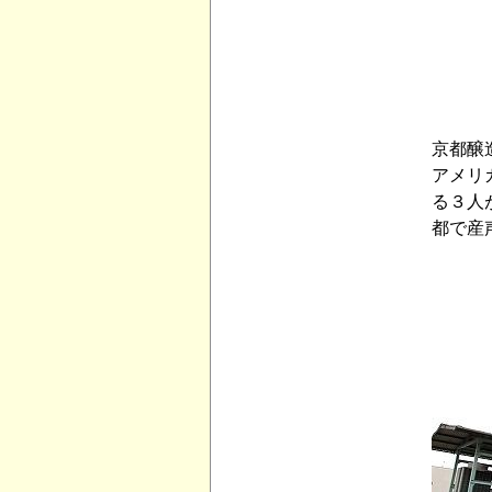
京都醸
アメリ
る３人
都で産