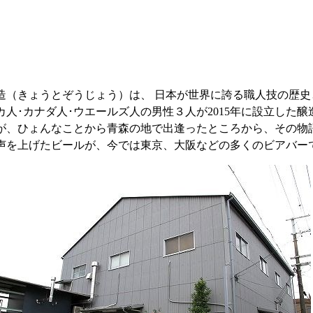
カカオの彩り - Kakao no Irodori - （カカオポー
春夏秋冬 （セゾン）
毬子 - Mariko - （ベルジャン インディア ペー
新天地 （ピルスナー）
先祖返り （ウエストコースト インディア ペールエール）［
コラボビール］
造（きょうとぞうじょう）は、 日本が世界に誇る職人技の歴史
夏の気まぐれ （セッション インディア ペールエ
カ人･カナダ人･ウエールズ人の男性３人が2015年に設立した醸
毬文 - Marifumi - （ベルジャン セッション 
が、ひょんなことから青森の地で出逢ったところから、その物
辛 - Shin - （インディア ペールエール）
声を上げたビールが、今では東京、大阪などの多くのビアバー
わたぬき （フルーツサワー）
若気の至り （セゾン）
週休6日 （ベルジャン セッション インディア ペ
野生主義 （ブレット インディア ペールエール）
古道をゆく （クラシックセゾン）