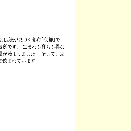
ター）
ルエール）
Yakima Chief Hopsとの
と伝統が息づく都市｢京都｣で、
ール）［夏季限定］
造所です。 生まれも育ちも異な
インディア ペールエール）
語が始まりました。 そして、京
で飲まれています。
ールエール）