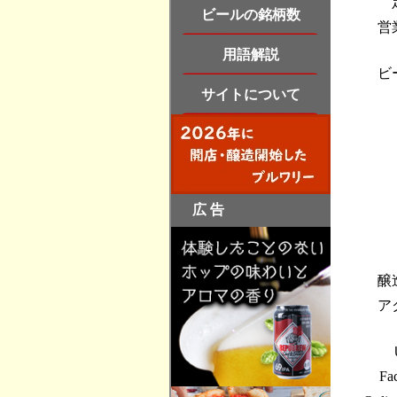
営
ビ
醸
ア
Fa