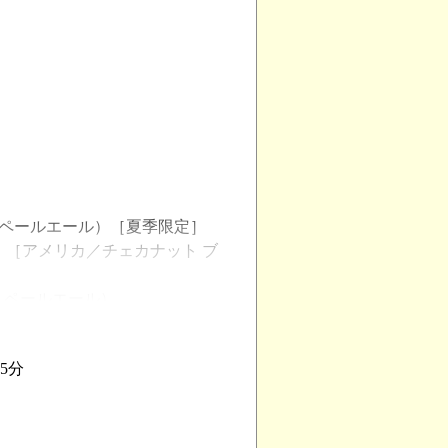
メリカン ペールエール）［夏季限定］
エール）［アメリカ／チェカナット ブ
ディア ペールエール）
ール）［季節限定］
5分
ン スタウト）
ル）
ジャン ブラック インディア ペールエー