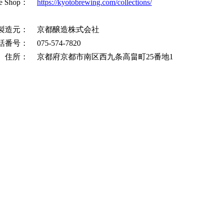
ne Shop：
https://kyotobrewing.com/collections/
ル）
二度目まして - Nidomemashite - （ダブル イ
製造元：
京都醸造株式会社
湘京折衷 京都醸造バージョン - Shoukyou Secchuu Kyot
話番号：
075-574-7820
ィートエール）
湘京折衷 湘南ビールバージョン - Shoukyou Secchuu Sho
住所：
京都府京都市南区西九条高畠町25番地1
（ウィートラガー）
京都事変 - Kyoto Jihen - （ゴーゼ）［うしと
夢幻 - Mugen - （ダークセゾン）［Goodbeer F
燦々 - Sansan - （フルーツセゾン）［クラフ
ル］
小麦畑でつかまえて - Komugibatake de Tsukam
ル）
欧州の風 - Oushu no Kaze - （ベルジャン
欧州の風 - Oushu no Kaze - （ベルジャン
冬の気まぐれ - Fuyu no Kimagure - （ウィー
紫の人喰い - Murasaki no Hitokui - （サワーセゾ
荷下夫の一息 - Nioroshifu no Hitotoki - （ロ
毬男 - Mario - （ベルジャン ダブル インディア