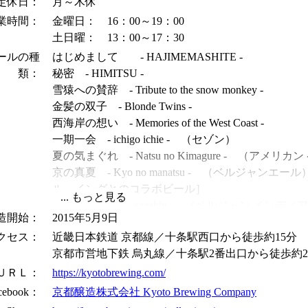
定休日：
月～木休
業時間：
金曜日： 16：00～19：00
土日曜： 13：00～17：30
ールの種
はじめまして - HAJIMEMASHITE -
類：
秘密 - HIMITSU -
雪猿への賛辞 - Tribute to the snow monkey -
金髪の双子 - Blonde Twins -
西海岸の想い - Memories of the West Coast -
一期一会 - ichigo ichie - （セゾン）
夏の気まぐれ - Natsu no Kimagure - （ア
京の真夏 - Kyo no manatsu - （ベルジャン
ルーイングとのコラボビール］
一意専心 - ichii senshin - （ベルジャン イン
造開始：
2015年5月9日
秋の気まぐれ - aki no Kimagure - （レッドエ
クセス：
近畿日本鉄道 京都線／十条駅西口から徒歩約15分
与謝野の挑戦 - yosano no cho-sen -
京都市営地下鉄 烏丸線／十条駅2番出口から徒歩約2
黒潮の如く - Kuroshio no Gotoku - （ベルジャ
春のきまぐれ - Haru no Kimagure - （ペールエー
ＵＲＬ：
https://kyotobrewing.com/
なごり雪 - Nagoriyuki - （ベルジャンウィート）
cebook：
京都醸造株式会社 Kyoto Brewing Company
暗闇の閃光 - Kurayami no Senkou - （ベル