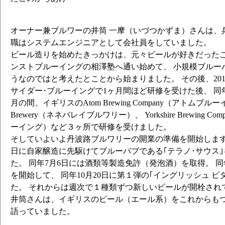
オーナー兼ブルワーの井筒 一摩（いづつかずま）さんは、
職はシステムエンジニアとして会社員をしていました。
ビール造りを始めたきっかけは、元々ビールが好きだったこ
ンストブルーイングの相澤塾へ通い始めて、 小規模ブルー
うなのではと考えたとことから始まりました。 その後、201
サイダー･ブルーイングで1ヶ月間ほど研修を受けた後、 同年
月の間、イギリスのAtom Brewing Company（アトムブルーイング
Brewery（ネネバレイブルワリー）、 Yorkshire Brewing 
ーイング）など３ヶ所で研修を受けました。
そしていよいよ丹波路ブルワリーの開業の準備を開始します。 
日に自家醸造に先駆けてブルーパブである｢テラノ･サウス
た。 同年7月6日には酒類等製造免許（発泡酒）を取得。 同
を開始して、 同年10月20日に第１弾の｢イングリッシュ 
た。 それからは週次で１種類ずつ新しいビールが開栓され
井筒さんは、イギリスのビール（エール系）をこれからも
語っていました。