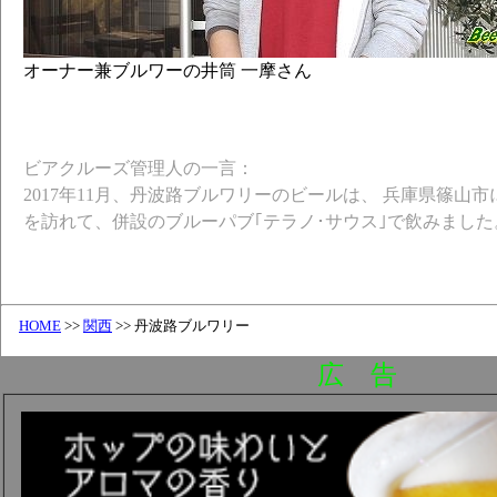
オーナー兼ブルワーの井筒 一摩さん
ビアクルーズ管理人の一言：
2017年11月、丹波路ブルワリーのビールは、 兵庫県篠山
を訪れて、併設のブルーパブ｢テラノ･サウス｣で飲みました
HOME
>>
関西
>> 丹波路ブルワリー