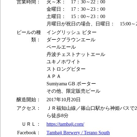
営業時間：
火～木： 17：30～22：00
金曜日： 17：30～23：00
土曜日： 15：00～23：00
月曜日が祝日の場合、日曜日： 15:00～23
ビールの種
イングリッシュ ビター
類：
ダークブラウンエール
ペールエール
丹波チェストナットエール
ユキノホワイト
ストロングビター
ＡＰＡ
Sumiyama GB ポーター
その他、限定販売ビール
醸造開始：
2017年10月20日
アクセス：
ＪＲ福知山線／篠山口駅から神姫バスで2
ら徒歩8分
ＵＲＬ：
https://tambaji.com/
Facebook：
Tambaji Brewery / Terano South