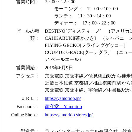
営業時間：
7：00～22：00
モーニング： 7：00～10：00
ランチ： 11：30～14：00
ディナー： 17：00～22：00
ビールの種
DESTINO[ディスティーノ] （アメリ
類：
CAHKABUKI[茶かぶき] （ジャパニー
FLYING GECKO[フライングゲッコー
COUP DE GRACE[クーデグラ] （ニ
ア ペールエール）
営業開始：
2019年6月9日
アクセス：
京阪電鉄 京阪本線／伏見桃山駅から徒歩
近畿日本鉄道 京都線／桃山御陵前駅から
京阪電鉄 京阪本線、宇治線／中書島駅か
ＵＲＬ：
https://yamorido.jp/
Facebook：
家守堂 Yamorido
Online Shop：
https://yamorido.stores.jp/
製造元：
ラフ･インターナショナル有限会社 伏