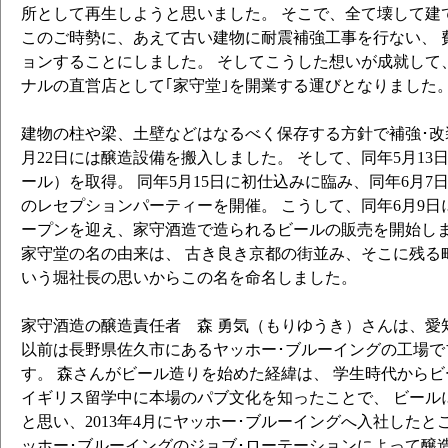
所として再生しようと思いました。 そこで、全て壊して建
このご時勢に、あえて古い建物に耐震補強工事を行ない、 
ョンすることにしました。 そしてこうした想いが成就して
ナルの直営店として｢家守堂｣を開業する運びとなりました
建物の柱や梁、土壁などはなるべく保存する方針で補強･改装
月22日には醸造設備を搬入しました。 そして、同年5月13
ール）を取得。 同年5月15日に初仕込みに臨み、同年6月7
のレセプションパーティーを開催。 こうして、同年6月9
ープンを迎え、家守酒造で造られるビールの販売を開始し
家守堂の名の由来は、 古き良き京都の街並み、そこに残る
いう堀社長の思いからこの名を命名しました。
家守酒造の醸造責任者 森 勇気（もりゆうき）さんは、愛
以前は長野県佐久市にあるヤッホー･ブルーイングの工場で
す。 森さんがビール造りを始めた経緯は、 学生時代から
イギリス留学中に本場のパブ文化を知ったことで、 ビール
と思い、2013年4月にヤッホー･ブルーイングへ入社したと
ッホー･ブルーイングのジョブ･ローテーションによって醸