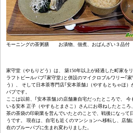
モーニングの茶粥膳 お漬物、佃煮、おばんざい３品付
家守堂（やもりどう）は、 築150年以上が経過した町家を
ラフトビールパブ｢家守堂｣と併設のマイクロブルワリー｢家
う）、 そして日本茶専門店｢安本茶舗｣（やすもとちゃほ
パブです。
ここは以前、｢安本茶舗｣の店舗兼自宅だったところで、 
いる安本 正子（やすもとまさこ）さんにお尋ねしたところ
茶の茶袋の印刷業を営んでいたとのことで、戦後になって
うです。 現在は、自宅も近くのマンションへ移転し、店舗
在のブルーパブに生まれ変わりました。