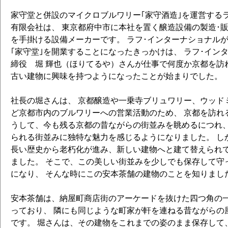
家守堂と併設のマイクロブルワリー｢家守酒造｣を運営する
有限会社は、 東京都府中市に本社を置く醸造設備の製造･
を手掛ける設備メーカーです。 ラフ･インターナショナル
｢家守堂｣を開業することになったきっかけは、 ラフ･イン
締役 堀 輝也（ほりてるや）さんが仕事で何度か京都を訪
古い建物に興味を持つようになったことが始まりでした。
社長の堀さんは、 京都醸造や一乗寺ブリュワリー、ウッド
ど京都市内のブルワリーへの営業活動のため、 京都を訪れ
うして、今も残る京都の昔ながらの街並みを眺めるにつれ、
られる街並みに独特な魅力を感じるようになりました。 し
長い歴史から老朽化が進み、新しい建物へと建て替えられ
ました。 そこで、この美しい街並みを少しでも保存して守
になり、 そんな時にこの安本茶舗の建物のことを知りまし
安本茶舗は、納屋町商店街のアーケードを抜けた四つ角の
っており、 隣にも同じような町家が軒を連ねる昔ながらの
です。 堀さんは、その建物をこれまでの姿のまま保存して