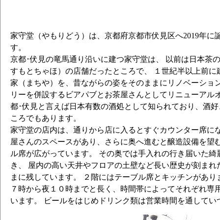
家守堂（やもりどう）は、京都府京都市伏見区へ2019年に
す。
京都･伏見の竜馬通り沿いに建つ家守堂は、 以前は日本茶の
すもとちゃほ）の店舗だったところで、 １世紀半以上前に
家（まちや）を、昔ながらの姿をそのままにリノベーション
リーを併設するビアパブとお茶屋さんとしてリニューアルオ
都･伏見と言えば日本有数の酒処として知られており、酒好
ころでもあります。
家守堂の店内は、通りから店に入るとすぐカウンター席にな
屋さんのスペースがあり、さらに奥へ進むと醸造設備を望
ル席が広がっています。 その奥では手入れの行き届いた綺
き、 屋内の高い天井やフロアの土壁など長い歴史が刻まれ
まに残しています。 ２階にはテーブル席とキッチンがあり
７時から夜１０時までと長く、時間帯によってそれぞれ専
います。 ビールをはじめドリンク類は営業時間を通してい