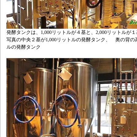
発酵タンクは、1,000リットルが４基と、2,000リットルが
写真の中央２基が1,000リットルの発酵タンク、 奥の背の高
ルの発酵タンク