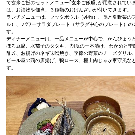
て玄米ご飯のセットメニュー｢玄米ご飯膳｣が用意されてい
は、お漬物や佃煮、３種類のおばんざいが付いてきます。
ランチメニューは、ブッタボウル（丼物）、鴨と夏野菜の
ル）、 パワーサラダプレート（サラダ中心のプレート）の
す。
ディナーメニューは、一品メニューが中心で、かんぴょう
ぼろ豆腐、水茄子のタタキ、 胡瓜の一本漬け、わかめと季
酢〆、お揚げのネギ味噌焼き、季節の野菜のチーズグリル、
ビール屋の鶏の唐揚げ、鴨ロース、極上肉じゃが家守風な
す。