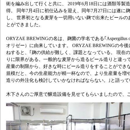
術を編み出して行くと共に、 2019年6月18日には酒類等
得。 同年7月4日に初仕込みを迎え、同年7月27日には遂に
し、 世界初となる麦芽を一切用いない麹で出来たビールの
とができました。
ORYZAE BREWINGの名は、麹菌の学名である｢Aspergillus
オリゼー）に由来しています。 ORYZAE BREWINGの
ねすると、｢麹の供給が難しく、課題となっている。 現在
りに限界がある。一般的な麦芽から造るビール造りと違って
産量の制限から、好きな時にビール造りをすることができな
規模だと、今の生産能力が精一杯なので、より生産量を増や
造りの外注化も検討していかなければならない。｣と語って
木下さんのご厚意で醸造設備を見せてもらいましたので、