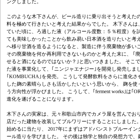
ングしました。
このような木下さんが、ビール造りに乗り出そうと考えたの
料を極めて行きたいと考えた結果からでした。 木下さんは
ていた頃に、ろ過した液（アルコール度数：５％程度）を試
ても美味しかったことから飲み易い日本酒を造りたいと考え
へ移り甘酒を造るようになると、製造に伴う廃棄物が多い
その廃棄物を何か再利用できないものかと考えた末に、 ｢
せると酒になるのではないか？｣と思いつきました。 そこ
た液を事業化して、｢ニンジャエナジー｣を開発し発売しま
｢KOMBUCHA｣を発売。 こうして発酵飲料をさらに進化
した麹の素晴らしさも活かしたいという思いから、 麹を使
う方向性が浮かびました。 こうして、｢ferment works｣は｢OR
進化を遂げることになります。
木下さんの実家は、元々和歌山市内でカメラ屋を営んでおり
店だった建物を改装してブルワリーにすることにしました。
始めるに当たり、 2017年にまずはアドバンストブルーイン
ール造りを学びました。 その後は独学と独自の発想力で、