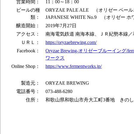
営業時間：
11：00～18：00
ビールの種
ORYZAE PALE ALE （オリゼー ペー
類：
JAPANESE WHITE No.9 （オリゼー 
醸造開始：
2019年7月27日
アクセス：
南海電気鉄道 南海本線、ＪＲ紀勢本線／
ＵＲＬ：
https://oryzaebrewing.com/
Facebook：
Oryzae Brewing-オリゼーブルーイング/fer
ワークス
Online Shop：
https://www.fermentworks.jp/
製造元：
ORYZAE BREWING
電話番号：
073-488-6280
住所：
和歌山県和歌山市舟大工町3番地 きの