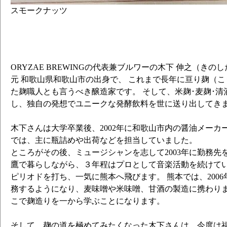
スモークナッツ
ORYZAE BREWINGの代表兼ブルワーの木下 伸之（き
元 和歌山県和歌山市の出身で、 これまで長年に亘り麹（
た麹職人とも言うべき醸造家です。 そして、米麹･麦麹･
し、独自の発想でユニークな発酵飲料を世に送り出してき
木下さんは大学卒業後、2002年に和歌山市内の醤油メーカ
では、主に瓶詰めや出荷などを担当していました。
ところがその後、ミュージシャンを志して2003年に勤務先
鷹で暮らしながら、３年程はプロとして音楽活動を続けていま
ピリオドを打ち、一気に熊本へ飛びます。 熊本では、200
務するようになり、麦味噌や米味噌、甘酒の製造に携わりま
こで麹造りを一から学ぶことになります。
そして、麹の道を極めてみたくなった木下さんは、今度は福岡