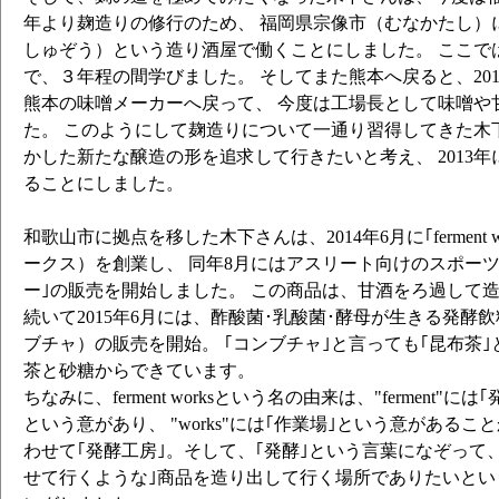
年より麹造りの修行のため、 福岡県宗像市（むなかたし）
しゅぞう）という造り酒屋で働くことにしました。 ここで
で、３年程の間学びました。 そしてまた熊本へ戻ると、20
熊本の味噌メーカーへ戻って、 今度は工場長として味噌や
た。 このようにして麹造りについて一通り習得してきた木
かした新たな醸造の形を追求して行きたいと考え、 2013
ることにしました。
和歌山市に拠点を移した木下さんは、2014年6月に｢ferment 
ークス）を創業し、 同年8月にはアスリート向けのスポー
ー｣の販売を開始しました。 この商品は、甘酒をろ過して
続いて2015年6月には、酢酸菌･乳酸菌･酵母が生きる発酵飲料
ブチャ）の販売を開始。 ｢コンブチャ｣と言っても｢昆布茶
茶と砂糖からできています。
ちなみに、ferment worksという名の由来は、"ferment"に
という意があり、 "works"には｢作業場｣という意があるこ
わせて｢発酵工房｣。そして、｢発酵｣という言葉になぞって、
せて行くような｣商品を造り出して行く場所でありたいとい