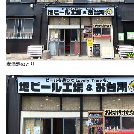
麦酒処ぬとり