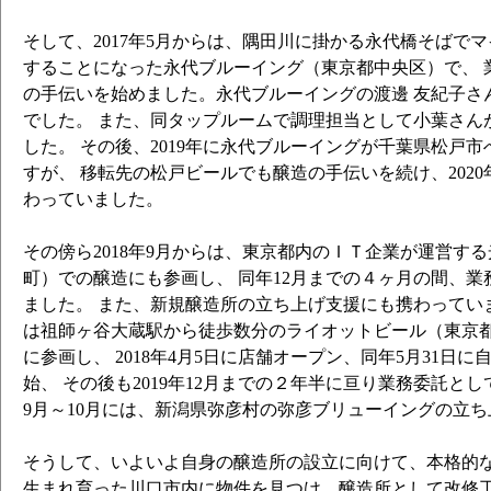
そして、2017年5月からは、隅田川に掛かる永代橋そばで
することになった永代ブルーイング（東京都中央区）で、 
の手伝いを始めました。永代ブルーイングの渡邊 友紀子さ
でした。 また、同タップルームで調理担当として小葉さん
した。 その後、2019年に永代ブルーイングが千葉県松戸
すが、 移転先の松戸ビールでも醸造の手伝いを続け、2020
わっていました。
その傍ら2018年9月からは、東京都内のＩＴ企業が運営す
町）での醸造にも参画し、 同年12月までの４ヶ月の間、
ました。 また、新規醸造所の立ち上げ支援にも携わっていまし
は祖師ヶ谷大蔵駅から徒歩数分のライオットビール（東京
に参画し、 2018年4月5日に店舗オープン、同年5月31日
始、 その後も2019年12月までの２年半に亘り業務委託として
9月～10月には、新潟県弥彦村の弥彦ブリューイングの立
そうして、いよいよ自身の醸造所の設立に向けて、本格的
生まれ育った川口市内に物件を見つけ、醸造所として改修工事