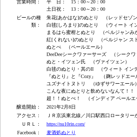
営業時間：
平 日： 15：00～20：00
土日祝： 13：00～20：00
ビールの種
朱花[あかはな]のぬとり （レッドセゾ
類：
白毬[しろまり]のぬとり （ウィート イ
まるはら蜜柑とぬとり （ベルジャンみ
紅[くれない]のぬとり （ベルジャン ス
ぬとぺ （ペールエール）
DeeDeeシークワァーサーズ （シーク
ぬと・イツェン氏 （ヴァイツェン）
白毬のぬとり・其のII （ウィート イン
『ぬとり』と『Cozy』 （麹レッドエー
ユズナイトヌトリ （ゆずサワーエール
こんな夜にぬとりと飲めないなんて！！
超！！ぬとぺ！ （インディア ペールエ
醸造開始：
2021年2月8日
アクセス：
ＪＲ京浜東北線／川口駅西口ロータリーか
ＵＲＬ：
https://nu10rin.com/
Facebook：
麦酒処ぬとり