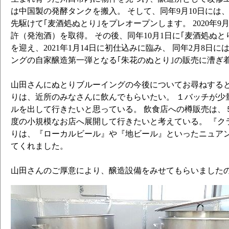
は中国製の発酵タンクを搬入。 そして、同年9月10日には
先駆けて｢麦酒処ぬとり｣をプレオープンします。 2020年9
許（発泡酒）を取得。 その後、同年10月1日に｢麦酒処ぬと
を迎え、2021年1月14日に初仕込みに臨み、 同年2月8日
ングの自家醸造第一弾となる｢朱花のぬとり｣の販売に漕ぎ
山田さんにぬとりブルーイングの今後についてお尋ねすると
りは、近所のみなさんに飲んでもらいたい。 １バッチが少
ルを出して行きたいと思っている。 飲食店への樽販売は、
度の小規模なお店へ展開して行きたいと考えている。 『ク
りは、『ローカルビール』や『地ビール』といったニュアン
てくれました。
山田さんのご厚意により、醸造設備をみせてもらいました