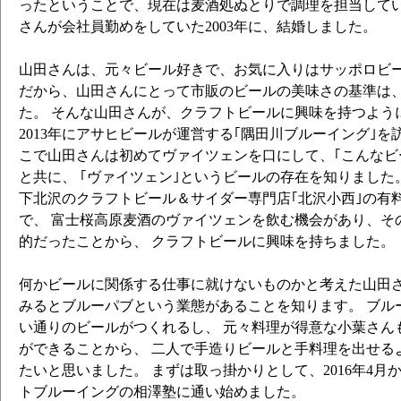
ったということで、現在は麦酒処ぬとりで調理を担当してい
さんが会社員勤めをしていた2003年に、結婚しました。
山田さんは、元々ビール好きで、お気に入りはサッポロビ
だから、山田さんにとって市販のビールの美味さの基準は
た。 そんな山田さんが、クラフトビールに興味を持つよう
2013年にアサヒビールが運営する｢隅田川ブルーイング｣を
こで山田さんは初めてヴァイツェンを口にして、｢こんなビ
と共に、 ｢ヴァイツェン｣というビールの存在を知りました
下北沢のクラフトビール＆サイダー専門店｢北沢小西｣の有
で、 富士桜高原麦酒のヴァイツェンを飲む機会があり、そ
的だったことから、 クラフトビールに興味を持ちました。
何かビールに関係する仕事に就けないものかと考えた山田さ
みるとブルーパブという業態があることを知ります。 ブル
い通りのビールがつくれるし、 元々料理が得意な小葉さん
ができることから、 二人で手造りビールと手料理を出せる
たいと思いました。 まずは取っ掛かりとして、2016年4月
トブルーイングの相澤塾に通い始めました。