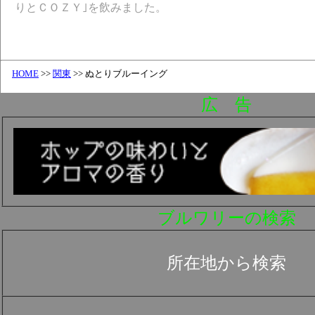
りとＣＯＺＹ｣を飲みました。
HOME
>>
関東
>> ぬとりブルーイング