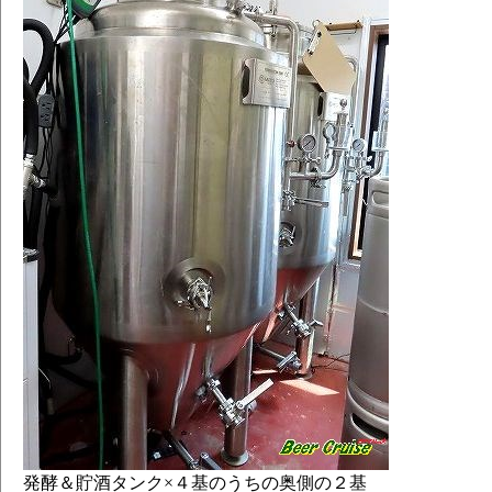
発酵＆貯酒タンク×４基のうちの奥側の２基