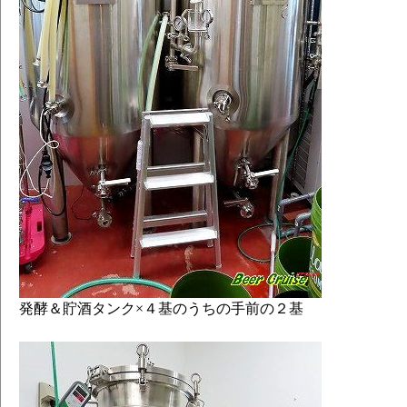
発酵＆貯酒タンク×４基のうちの手前の２基