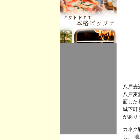
八戸麦
八戸麦
面した
城下町
があり
カネク
し、 