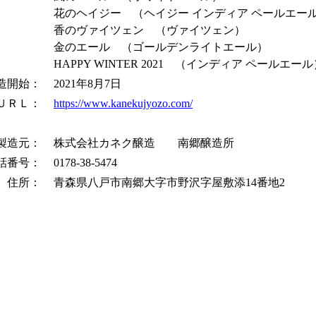
花のヘイジー （ヘイジー インディア ペールエー
香のヴァイツェン （ヴァイツェン）
金のエール （ゴールデンライトエール）
HAPPY WINTER 2021 （インディア ペールエール
造開始：
2021年8月7日
ＵＲＬ：
https://www.kanekujyozo.com/
製造元：
株式会社カネク醸造 南郷醸造所
話番号：
0178-38-5474
住所：
青森県八戸市南郷大字市野沢字屋敷添14番地2