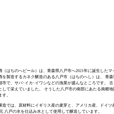
酒（はちのへビール）は、青森県八戸市へ2021年に誕生した
酒を製造するカネク醸造のある八戸市（はちのへし）は、 青
都市で、サバ･イカ･イワシなどの漁業が盛んなところです。 
として栄えていました。 そうした八戸市の南部にあたる南郷
ます。
醸造では、原材料にイギリス産の麦芽と、アメリカ産、ドイツ
地元 八戸の水を仕込み水として使用して醸造しています。