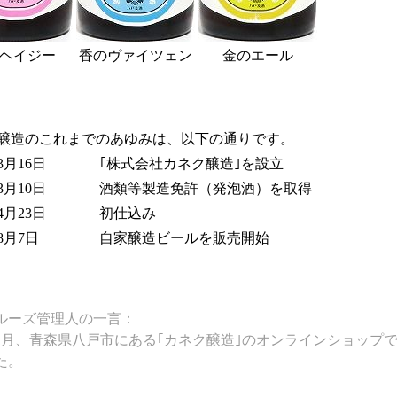
ヘイジー
香のヴァイツェン
金のエール
醸造のこれまでのあゆみは、以下の通りです。
3月16日
｢株式会社カネク醸造｣を設立
3月10日
酒類等製造免許（発泡酒）を取得
4月23日
初仕込み
年8月7日
自家醸造ビールを販売開始
ルーズ管理人の一言：
2年1月、青森県八戸市にある｢カネク醸造｣のオンラインショッ
た。