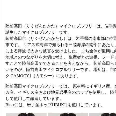
陸前高田（りくぜんたかた）マイクロブルワリーは、岩手県陸
誕生したマイクロブルワリーです。
陸前高田市（りくぜんたかたし）は、岩手県の南東部に位
市です。 リアス式海岸で知られる三陸海岸の南部にあたり、
による津波で大きな被害を受けました。 まち全体が復興に
地域とのつながりを大切に考え、 生産者との連携、フード
すことで陸前高田でできることを考えながら、 陸前高田ら
いるのが、陸前高田マイクロブルワリーです。 場所は、市内
ク CAMOCY｣（カモシー）にあります。
陸前高田マイクロブルワリーでは、 原材料にイギリス産、
カ産、イギリス産および地元岩手産のホップを使用し、 陸
して使用して醸造しています。
Bitterには、岩手産ホップ｢IBUKI｣を使用しています。