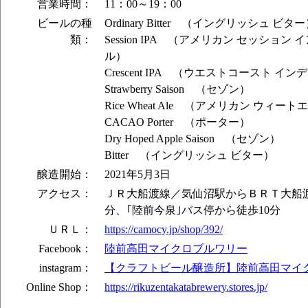
営業時間：
11：00～19：00
ビールの種
Ordinary Bitter （イングリッシュ ビタ
類：
Session IPA （アメリカン セッション
ル）
Crescent IPA （ウエストコースト イ
Strawberry Saison （セゾン）
Rice Wheat Ale （アメリカン ウィー
CACAO Porter （ポーター）
Dry Hoped Apple Saison （セゾン）
Bitter （イングリッシュ ビター）
醸造開始：
2021年5月3日
アクセス：
ＪＲ大船渡線／気仙沼駅からＢＲＴ大船渡
分、｢陸前今泉｣バス停から徒歩10分
ＵＲＬ：
https://camocy.jp/shop/392/
Facebook：
陸前高田マイクロブルワリー
instagram：
【クラフトビール醸造所】陸前高田マイ
Online Shop：
https://rikuzentakatabrewery.stores.jp/