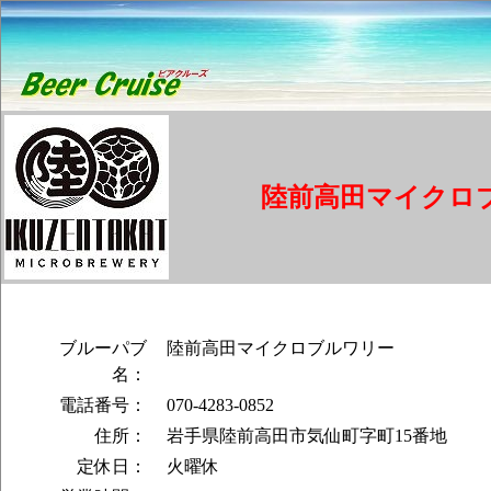
陸前高田マイクロ
ブルーパブ
陸前高田マイクロブルワリー
名：
電話番号：
070-4283-0852
住所：
岩手県陸前高田市気仙町字町15番地
定休日：
火曜休