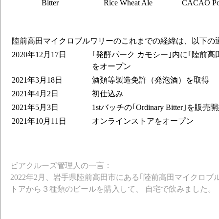
Bitter
Rice Wheat Ale
CACAO Por
陸前高田マイクロブルワリーのこれまでの経緯は、以下の
2020年12月17日
｢発酵パーク カモシー｣内に｢陸前
をオープン
2021年3月18日
酒類等製造免許（発泡酒）を取得
2021年4月2日
初仕込み
2021年5月3日
1stバッチの｢Ordinary Bitter｣を販売
2021年10月11日
オンラインストアをオープン
ビアクルーズ管理人の一言：
2022年2月、岩手県陸前高田市にある｢陸前高田マイクロブ
トアから３種類のビールを購入して、 自宅で飲みました。