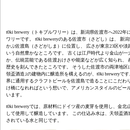
t0ki brewery（トキブルワリー）は、新潟県佐渡市へ202
ワリーです。 t0ki breweryのある佐渡市（さどし）は、
かぶ佐渡島（さどがしま）に位置し、 広さが東京23区や淡路
いう自然豊かなところです。 古くは江戸時代より金山が一
か、伝統芸能である佐渡おけさや能楽などが広く知られ、 
歴史を刻んできたところです。 そうした佐渡市の両津地区
領盃酒造｣の建物内に醸造所を構えるのが、t0ki breweryです。 t
界に通用するクラフトビールを佐渡島で造ることにこだわり
け橋になれればという想いで、アメリカンスタイルのビー
います。
t0ki breweryでは、原材料にドイツ産の麦芽を使用し、
して使用して醸造しています。 この仕込み水は、天領盃酒
されている水と同じです。