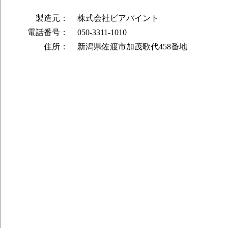
CWPP （ウェストコースト インディア
製造元：
株式会社ビアパイント
PIN （サワーエール）
電話番号：
050-3311-1010
RASP （サワーエール）
住所：
新潟県佐渡市加茂歌代458番地