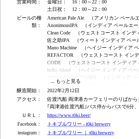
営業時間：
金曜日： 16：00～22：00
土日祝： 12：00～22：00
ビールの種
American Pale Ale （アメリカン ペー
類：
AnonimousIPA （インディア ペールエ
Clean Code （ウェストコースト イン
佐之助IPA （ウィート インディア ペ
Mano Machine （ヘイジー インディア
REFACTOR （ウェストコースト イン
CODE （ウェストコースト インディア
hello, island （ヘイジー インディア 
1111 v1.0-b.SHOKURO （インディア
Black IPA （インディア ペールエール）
醸造開始：
2022年2月12日
EC2 （ウィート インディア ペールエ
アクセス：
佐渡汽船 両津港カーフェリーのりばから
Bubble Sort （ウェストコースト イ
｢両津港佐渡汽船｣バス停からバスで6分、
Manda-la （ヘイジー インディア ペー
I/F （ブラック インディア ペールエー
ＵＲＬ：
https://www.t0ki.beer/
SSL （サワーエール）
Facebook：
トキブルワリー - t0ki brewery
BPython （ウェストコースト インディ
instagram：
トキブルワリー ｜ t0ki brewery
src （ブロンドエール）