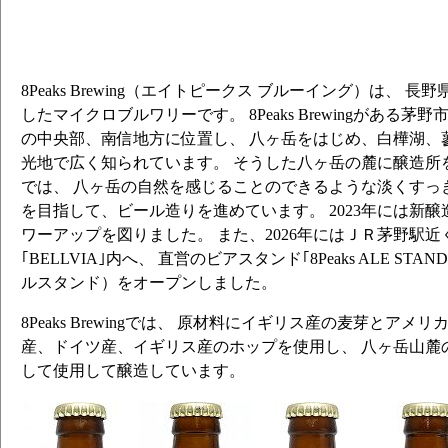
8Peaks Brewing（エイトピークス ブルーイング）は、 長
したマイクロブルワリーです。 8Peaks Brewingがある
の中央部、南信地方に位置し、 八ヶ岳をはじめ、白樺湖、
光地で広く知られています。 そうした八ヶ岳の麓に醸造所を構える8
では、 八ヶ岳の自然を感じることのできるような淡くすっ
を目指して、ビール造りを進めています。 2023年には新
ワーアップを図りました。 また、2026年にはＪＲ茅野駅
｢BELLVIA｣内へ、 直営のビアスタンド｢8Peaks ALE ST
ルスタンド）をオープンしました。
8Peaks Brewingでは、 原材料にイギリス産の麦芽とア
産、ドイツ産、イギリス産のホップを使用し、 八ヶ岳山麓
して使用して醸造しています。