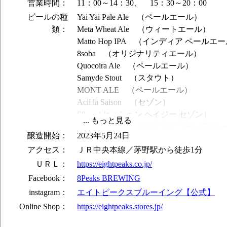
営業時間：
11：00～14：30、 15：30～20：00
ビールの種
Yai Yai Pale Ale （ペールエール）
類：
Meta Wheat Ale （ウィートエール）
Matto Hop IPA （インディア ペールエ
8soba （オリジナリティエール）
Quocoira Ale （ペールエール）
Samyde Stout （スタウト）
MONT ALE （ペールエール）
Acii la Saison （セゾン）
S8 （セッション ヘイジー セゾン）
Chitto IPA （セッション インディア 
醸造開始：
2023年5月24日
ムギクサエール （インディア ペールエ
アクセス：
ＪＲ中央本線／茅野駅から徒歩1分
YaiYai Classic Ale （ペールエール）
Meta Country Ale （ウィートエール）
ＵＲＬ：
https://eightpeaks.co.jp/
Facebook：
8Peaks BREWING
instagram：
エイトピークスブルーイング【公式】
Online Shop：
https://eightpeaks.stores.jp/