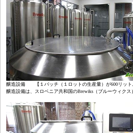
醸造設備 【１バッチ（１ロットの生産量）が600リット
醸造設備は、スロベニア共和国のBrewiks（ブルーウィク