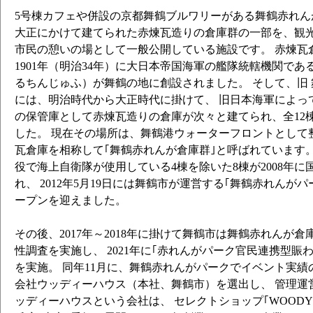
5号棟カフェや併設の京都舞鶴ブルワリーがある舞鶴赤れん
大正にかけて建てられた赤煉瓦造りの倉庫群の一部を、観光
市民の憩いの場として一般公開している施設です。 赤煉瓦
1901年（明治34年）に大日本帝国海軍の艦隊統轄機関であ
るちんじゅふ）が舞鶴の地に創設されました。 そして、旧
には、明治時代から大正時代に掛けて、 旧日本海軍によっ
の保管庫として赤煉瓦造りの倉庫が次々と建てられ、全12
した。 現在その場所は、舞鶴港ウォーターフロントとして整
瓦倉庫を相称して｢舞鶴赤れんが倉庫群｣と呼ばれています。
役で海上自衛隊が使用している4棟を除いた8棟が2008年
れ、 2012年5月19日には舞鶴市が運営する｢舞鶴赤れんが
ープンを迎えました。
その後、2017年～2018年に掛けて舞鶴市は舞鶴赤れんが
性調査を実施し、 2021年に｢赤れんがパーク官民連携型賑
を実施。 同年11月に、舞鶴赤れんがパークでイベント実
会社ウッディーハウス（本社、舞鶴市）を選出し、 管理運
ッディーハウスという会社は、 セレクトショップ｢WOODY H