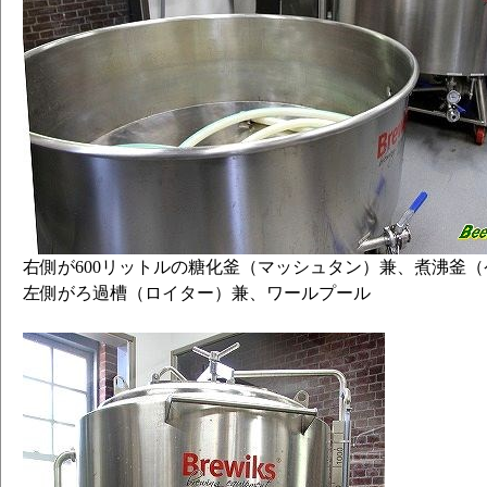
右側が600リットルの糖化釜（マッシュタン）兼、煮沸釜（
左側がろ過槽（ロイター）兼、ワールプール