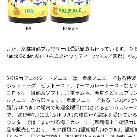
IPA
Pale ale
また、京都舞鶴ブルワリーは受託醸造も行っています。Ｏ
｢atick Golden Ale｣（株式会社ウッディーハウス／京都）
5号棟カフェのフードメニューは、看板メニューである特製
ホットドッグ、ピザトースト、キーマカレートーストなどの
コロッケ、舞鶴茶ソフト、海軍ラムネ、海軍タピオカプリ
ルメニューから選べます。 看板メニューである『ふゆづき
艦｢ふゆづき｣の艦内で毎週金曜日に出されるというカレー
で、 2017年7月には｢ふゆづき｣の艦長から認定を受けてい
ウンターでは『まいづる海自カレー』（舞鶴海上自衛隊カ
品を販売しており、 その種類には護衛艦｢ふゆづき｣、護衛
｢あたご｣、｢第23航空隊｣、護衛艦｢ひゅうが｣、 護衛艦｢