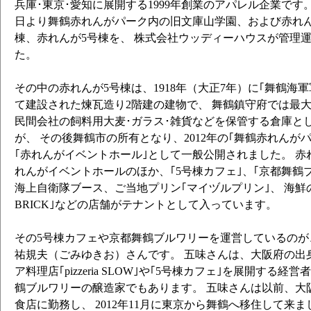
兵庫･東京･愛知に展開する1999年創業のアパレル企業です。 
日より舞鶴赤れんがパーク内の旧文庫山学園、および赤れん
棟、赤れんが5号棟を、 株式会社ウッディーハウスが管理
た。
その中の赤れんが5号棟は、1918年（大正7年）に｢舞鶴海
て建設された煉瓦造り2階建の建物で、 舞鶴鎮守府では最大
民間会社の飼料用大麦･ガラス･雑貨などを保管する倉庫と
が、 その後舞鶴市の所有となり、2012年の｢舞鶴赤れんが
｢赤れんがイベントホール｣として一般公開されました。 赤
れんがイベントホールのほか、｢5号棟カフェ｣、｢京都舞鶴
海上自衛隊ブース、ご当地プリン｢マイヅルプリン｣、 海鮮の
BRICK｣などの店舗がテナントとして入っています。
その5号棟カフェや京都舞鶴ブルワリーを運営しているのが
祐規夫（ごみゆきお）さんです。 五味さんは、大阪府の出
ア料理店｢pizzeria SLOW｣や｢5号棟カフェ｣を展開する
鶴ブルワリーの醸造家でもあります。 五味さんは以前、大
食店
に勤務し、 2012年11月に東京から舞鶴へ移住して来まし