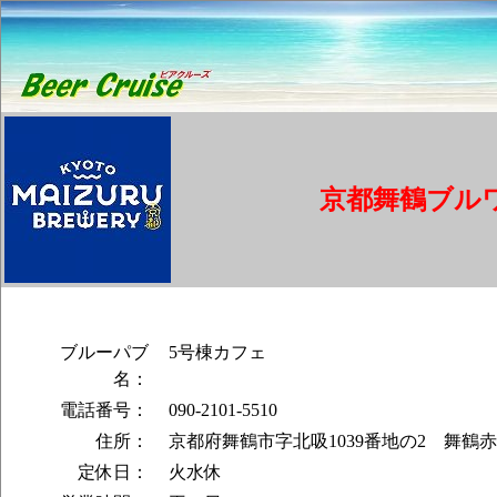
京都舞鶴ブル
ブルーパブ
5号棟カフェ
名：
電話番号：
090-2101-5510
住所：
京都府舞鶴市字北吸1039番地の2 舞鶴
定休日：
火水休