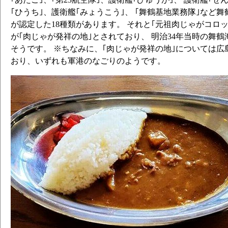
｢ひうち｣、護衛艦｢みょうこう｣、 ｢舞鶴基地業務隊｣など舞
が認定した18種類があります。 それと｢元祖肉じゃがコロ
が｢肉じゃが発祥の地｣とされており、 明治34年当時の舞
そうです。 ※ちなみに、｢肉じゃが発祥の地｣については
おり、いずれも軍港のなごりのようです。