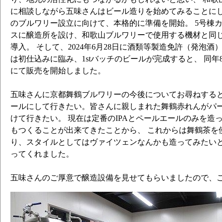
に相談しながら五味さんはビール造りを始めてみることにし
のブルワリー設立に向けて、本格的に準備を開始。 5号棟
スに醸造所を設け、和歌山ブルワリーで使用する機材と同
導入。 そして、2024年6月28日に酒類等製造免許（発泡酒）
は初仕込みに臨み、1stバッチのビールが完成すると、 同年
にて販売を開始しました。
五味さんに京都舞鶴ブルワリーの今後についてお尋ねすると
ールにして行きたい。皆さんに親しまれた舞鶴赤れんがパ
けて行きたい。 現在は定番のIPAとペールエールのみを造
もつくることが出来てきたことから、 これからは舞鶴茶を
り、スタイルとしてはヴァイツェンなんかも造ってみたいと
ってくれました。
五味さんのご厚意で醸造設備を見せてもらいましたので、