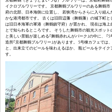
京都舞鶴（きょうとまいづる）ブルワリーは、京都府舞鶴市へ
イクロブルワリーです。 京都舞鶴ブルワリーのある舞鶴市
府の北部、日本海側に位置し、 若狭湾からさらに入り組ん
かな港湾都市です。 古くは旧田辺藩（舞鶴藩）の城下町と
は旧日本海軍の軍港（舞鶴鎮守府）が置かれ、 現在は海上
とで知られるところです。 そうした舞鶴市の観光スポット
と美しい景観が楽しめる｢舞鶴赤れんがパーク｣の中に、 ｢5
造所｢京都舞鶴ブルワリー｣があります。 5号棟カフェでは
と、出来立てのビールを味わえるほか、 瓶ビールをテイク
す。