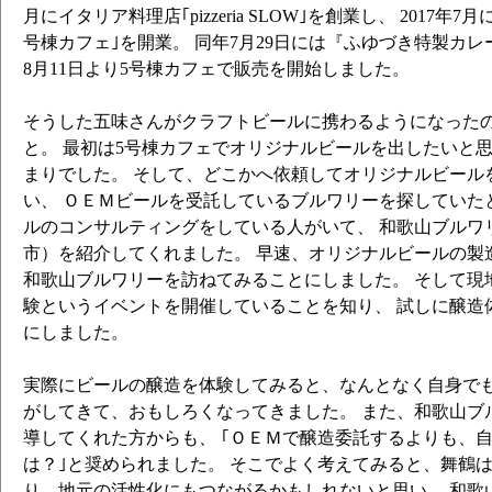
月にイタリア料理店｢pizzeria SLOW｣を創業し、 2017年
号棟カフェ｣を開業。 同年7月29日には『ふゆづき特製カ
8月11日より5号棟カフェで販売を開始しました。
そうした五味さんがクラフトビールに携わるようになったのは
と。 最初は5号棟カフェでオリジナルビールを出したいと
まりでした。 そして、どこかへ依頼してオリジナルビール
い、 ＯＥＭビールを受託しているブルワリーを探していた
ルのコンサルティングをしている人がいて、 和歌山ブルワ
市）を紹介してくれました。 早速、オリジナルビールの製
和歌山ブルワリーを訪ねてみることにしました。 そして現
験というイベントを開催していることを知り、 試しに醸造
にしました。
実際にビールの醸造を体験してみると、なんとなく自身で
がしてきて、おもしろくなってきました。 また、和歌山ブ
導してくれた方からも、 ｢ＯＥＭで醸造委託するよりも、
は？｣と奨められました。 そこでよく考えてみると、舞鶴
り、地元の活性化にもつながるかもしれないと思い、 和歌