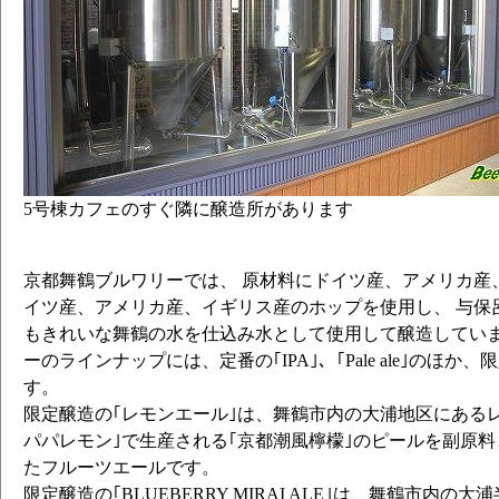
5号棟カフェのすぐ隣に醸造所があります
京都舞鶴ブルワリーでは、 原材料にドイツ産、アメリカ産
イツ産、アメリカ産、イギリス産のホップを使用し、 与保
もきれいな舞鶴の水を仕込み水として使用して醸造していま
ーのラインナップには、定番の｢IPA｣、｢Pale ale｣のほ
す。
限定醸造の｢レモンエール｣は、舞鶴市内の大浦地区にある
パパレモン｣で生産される｢京都潮風檸檬｣のピールを副原
たフルーツエールです。
限定醸造の｢BLUEBERRY MIRAI ALE｣は、舞鶴市内の