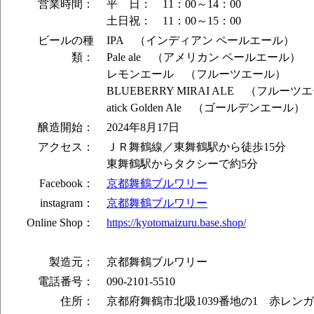
営業時間：
平 日： 11：00～14：00
土日祝： 11：00～15：00
ビールの種
IPA （インディアン ペールエール）
類：
Pale ale （アメリカン ペールエール）
レモンエール （フルーツエール）
BLUEBERRY MIRAI ALE （フルーツ
atick Golden Ale （ゴールデンエール）
醸造開始：
2024年8月17日
アクセス：
ＪＲ舞鶴線／東舞鶴駅から徒歩15分
東舞鶴駅からタクシーで約5分
Facebook：
京都舞鶴ブルワリー
instagram：
京都舞鶴ブルワリー
Online Shop：
https://kyotomaizuru.base.shop/
製造元：
京都舞鶴ブルワリー
電話番号：
090-2101-5510
住所：
京都府舞鶴市北吸1039番地の1 赤レンガ