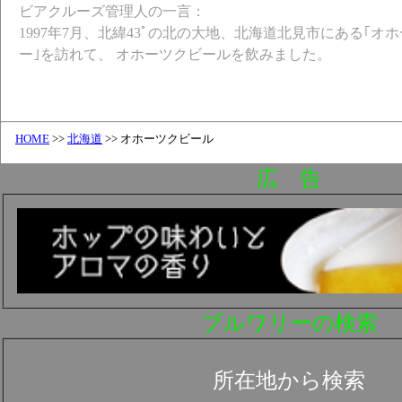
ビアクルーズ管理人の一言：
1997年7月、北緯43ﾟの北の大地、北海道北見市にある｢
ー｣を訪れて、 オホーツクビールを飲みました。
HOME
>>
北海道
>> オホーツクビール