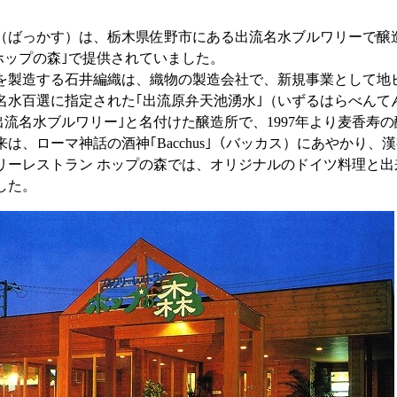
（ばっかす）は、栃木県佐野市にある出流名水ブルワリーで醸
｢ホップの森｣で提供されていました。
を製造する石井編織は、織物の製造会社で、新規事業として地
名水百選に指定された｢出流原弁天池湧水｣（いずるはらべんて
｢出流名水ブルワリー｣と名付けた醸造所で、1997年より麦香寿
来は、ローマ神話の酒神｢Bacchus｣（バッカス）にあやかり
リーレストラン ホップの森では、オリジナルのドイツ料理と
した。