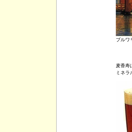
ブルワ
麦香寿
ミネラ