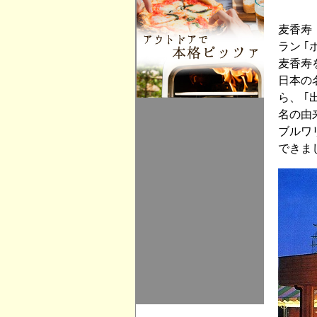
麦香寿
ラン 
麦香寿
日本の
ら、 
名の由
ブルワ
できま