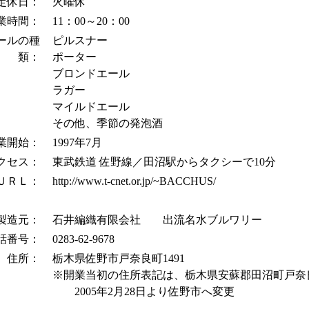
定休日：
火曜休
業時間：
11：00～20：00
ールの種
ピルスナー
類：
ポーター
ブロンドエール
ラガー
マイルドエール
その他、季節の発泡酒
業開始：
1997年7月
クセス：
東武鉄道 佐野線／田沼駅からタクシーで10分
ＵＲＬ：
http://www.t-cnet.or.jp/~BACCHUS/
製造元：
石井編織有限会社 出流名水ブルワリー
話番号：
0283-62-9678
住所：
栃木県佐野市戸奈良町1491
※開業当初の住所表記は、栃木県安蘇郡田沼町戸奈良
2005年2月28日より佐野市へ変更