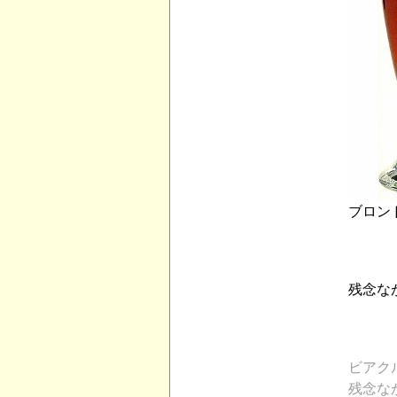
ブロン
残念な
ビアク
残念な