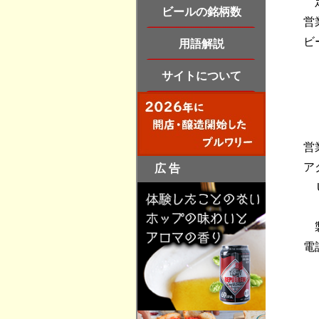
営
ビ
営
ア
電