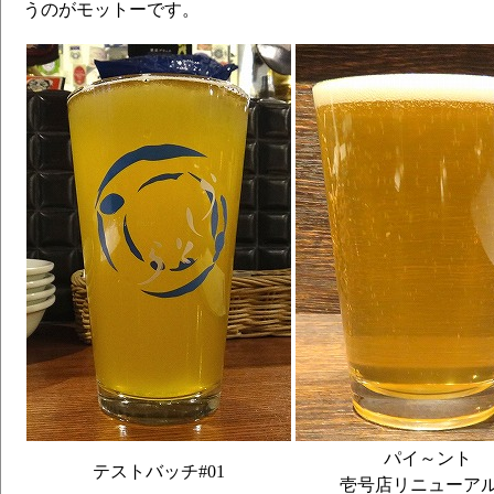
#126 パイ～ント （パイナップルエール
うのがモットーです。
#127 玉響 （フルーツ ペールエール）
#128 鋼鉄のブラック （ジャーマンス
ル）
#130 イートハーブ （ベルジャンスタイ
#131 ホップの道も一歩から （ベルジ
#132 百花繚乱 ～下面～
#133 百花繚乱 ～上面～
#134 すっぱいは成功のもと
#135 ふんわりモザイク （アメリカン 
#136 労働者ＩＰＡ （インディア ペー
#137 マシマシの黒 16' ～冬～ （バ
#139 米白折衷ＩＰＡ （ベルジャン イ
パイ～ント
テストバッチ#01
壱号店リニューア