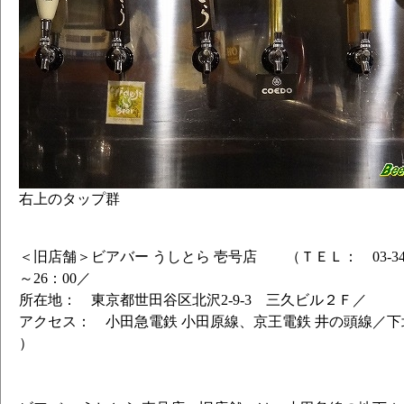
右上のタップ群
＜旧店舗＞ビアバー うしとら 壱号店 （ＴＥＬ： 03-3485-
～26：00／
所在地： 東京都世田谷区北沢2-9-3 三久ビル２Ｆ／
アクセス： 小田急電鉄 小田原線、京王電鉄 井の頭線／下
）