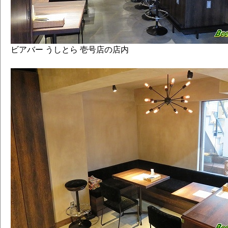
#076 モザイクだらけのダブルＩＰＡ （
ルエール）
#078 京都事変[京都醸造コラボ]
#079 おかげさまセッションＩＰＡ （セ
ビアバー うしとら 壱号店の店内
ールエール）
#080 ヤバイＩＰＡ （インディア ペー
#081 真面目なヴァイツェン （ヴァイ
#082 はとぽっぽエール
#083 THE PALE composed by KAORI MI
#084 サワー･オブ･ラブ ～夏みかんゴー
#085 風神 ▼
#087 ぶちシトラスでがんす
#088 サワー･オブ･ラブ ～ホッピー･ゴー
#089 Hello, Goodbye
#090 Freaky Fruits IPA
#091 ハブ･ア･ブレイク･コーヒー･ポータ
#092 雷神 ▼
#093 さらりとしたアンバー
#094 ワン･パイント･マインド･ダブル