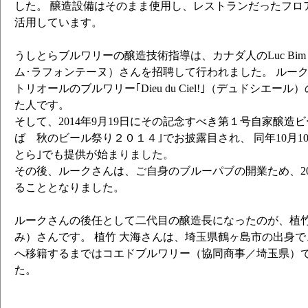
した。 醸造設備はそのまま使用し、レストランだったフロ
活用しています。
うしとらブルワリーの醸造技術指導は、カナダ人のLuc Bim Laf
ム･ラフォンテーヌ）さんを招聘して行われました。 ルー
トリオールのブルワリー｢Dieu du Ciel!｣（デュドシエ
た人です。
そして、2014年9月19日にその記念すべき第１号自家醸造
ば 秋のビール祭り２０１４｣でお披露目され、 同年10月1
とら｣でも提供が始まりました。
その後、ルークさんは、ご自身のブルーパブの開業ため、20
ることとなりました。
ルークさんの後任として二代目の醸造長になったのが、植竹
み）さんです。 植竹 大海さんは、埼玉県鶴ヶ島市の出身で
へ移籍するまではコエドブルワリー（協同商事／埼玉県）
た。