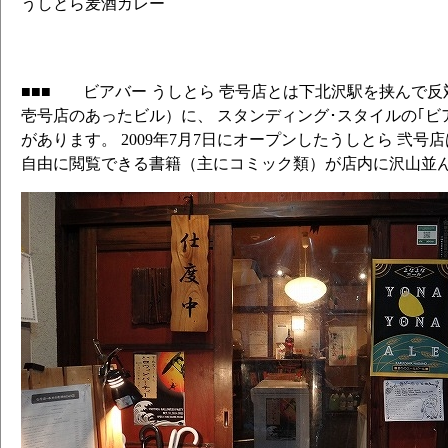
うしとら麦酒カレー
■■■ ビアバー うしとら 壱号店とは下北沢駅を挟んで
壱号店のあったビル）に、 スタンディング･スタイルの｢ビア
があります。 2009年7月7日にオープンしたうしとら 弐号
自由に閲覧できる書籍（主にコミック類）が店内に沢山並