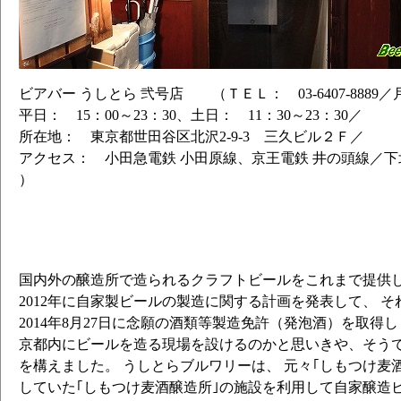
ビアバー うしとら 弐号店 （ＴＥＬ： 03-6407-8889
平日： 15：00～23：30、土日： 11：30～23：30／
所在地： 東京都世田谷区北沢2-9-3 三久ビル２Ｆ／
アクセス： 小田急電鉄 小田原線、京王電鉄 井の頭線／下
）
国内外の醸造所で造られるクラフトビールをこれまで提供し
2012年に自家製ビールの製造に関する計画を発表して、 そ
2014年8月27日に念願の酒類等製造免許（発泡酒）を取得
京都内にビールを造る現場を設けるのかと思いきや、そう
を構えました。 うしとらブルワリーは、 元々｢しもつけ麦
していた｢しもつけ麦酒醸造所｣の施設を利用して自家醸造