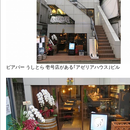
#042 雨読みのセゾン （セゾン） ▼
#043 Experimental IPA （インディア
#044 ギャラクシー･セッションＩＰＡ 
ペールエール）
#045 サワー･オブ･ラブ ～やまももセ
#046 まほろばウィート
#047 澪引きのウィートＩＰＡ （ウィー
ール）
#048 ガクナシセゾン （セゾン）
#049 グレフルいれちゃいました ▼
ビアバー うしとら 壱号店がある｢アゼリアハウス｣ビル
#050 セカンド･インパクト
#051 Ｆｏｕｒ"Ｒ"ＩＰＡ （インディ
#052 月読みのセゾン （セゾン） ▼
#053 ライブリー･エール
#054 モザイル･ペールエール （ペール
#055 ファースト･インパクト ▼
#056 ちょっと贅沢なＩＰＡ （インデ
#057 トリップ･イースト･ベルゴＩＰＡ
ール）