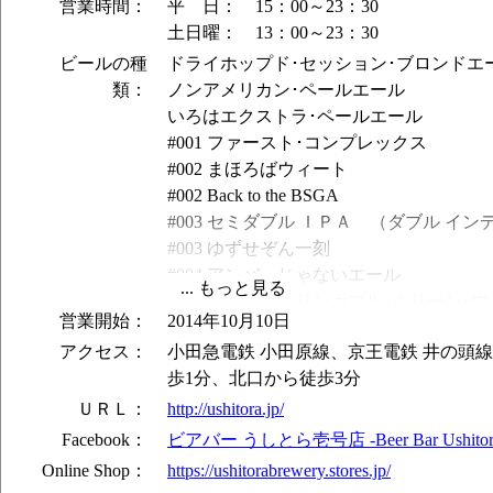
営業時間：
平 日： 15：00～23：30
土日曜： 13：00～23：30
ビールの種
ドライホップド･セッション･ブロンドエ
類：
ノンアメリカン･ペールエール
いろはエクストラ･ペールエール
#001 ファースト･コンプレックス
#002 まほろばウィート
#002 Back to the BSGA
#003 セミダブル ＩＰＡ （ダブル イ
#003 ゆずせぞん一刻
#004 アンバーじゃないエール
#004 すこぶるドリンカブル･クリーン･
営業開始：
2014年10月10日
#005 3×3＝九周年"Thank You"Ale
アクセス：
小田急電鉄 小田原線、京王電鉄 井の頭
#005 わ
歩1分、北口から徒歩3分
#006 Hey！パイナポー！
#006 がぶ飲みセッション･ペールエール
ＵＲＬ：
http://ushitora.jp/
ール）
Facebook：
ビアバー うしとら壱号店 -Beer Bar Ushitora
#007 寝起きの珈琲スタウト
Online Shop：
https://ushitorabrewery.stores.jp/
#007 こぶみかん入れちゃいました