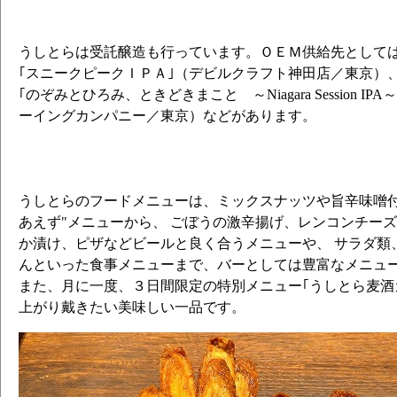
うしとらは受託醸造も行っています。ＯＥＭ供給先として
｢スニークピークＩＰＡ｣（デビルクラフト神田店／東京）
｢のぞみとひろみ、ときどきまこと ～Niagara Session I
ーイングカンパニー／東京）などがあります。
うしとらのフードメニューは、ミックスナッツや旨辛味噌付
あえず"メニューから、 ごぼうの激辛揚げ、レンコンチー
か漬け、ピザなどビールと良く合うメニューや、 サラダ類
んといった食事メニューまで、バーとしては豊富なメニュ
また、月に一度、３日間限定の特別メニュー｢うしとら麦酒
上がり戴きたい美味しい一品です。