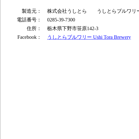
#008 これドイツんだ？？エール
製造元：
株式会社うしとら うしとらブルワリ
#008 キラ星シトラスエール
電話番号：
0285-39-7300
#009 マシマシの黒'15
#011 不惑のアンバー ～闇夜の灯火～
住所：
栃木県下野市笹原142-3
#012 Th(r)e(e) IPA
Facebook：
うしとらブルワリー Ushi Tora Brewery
#013 いろはエクストラ･ペールエール･
#014 まほろばウィート"Z"
#015 ディア･サミット
#016 ふつぅ～のＩＰＡ （インディア 
#017 エクストラ･セッション･エール
#018 冷やし中華始めました？
#018 シークワーサー･ドロップ
#019 澪引きのウィートＩＰＡ （ウィー
ール）
#020 グレフル入れちゃいました ▼
#021 夏しちゃてる☆BOY
#022 赤苦
#023 帰ってきた、まほろばウィート