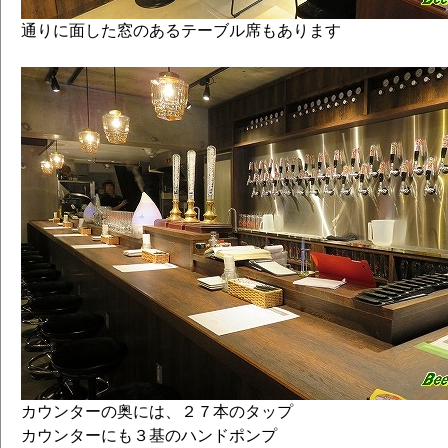
ア ペールエール）
通りに面した窓のあるテーブル席もあります
#095 花束いれちゃいました
#096 マシマシの黒 ～'16 夏 エクスト
#097 爽健ビター
#098 エクスペリメンタルＩＰＡ その２
#099 はとぽっぽエール ▼
#100 Lemonticが止まらない
#100 ７７７レモン
#101 スカイロケット･セッションＩＰＡ
ア ペールエール）
#102 澪引きのウィート ＩＰＡ
#103 農夫の飲み物
#104 ハーフステップ･ペールエール 
#105 ホップマン6 ～ピッカピ･ゴールデ
#106 爽涼セゾン
※#106 ワンパイント
#107 サワー･オブ･ラブ ～ニライカナイ
カウンターの奥には、２７本のタップ
#108 風神 ▼
カウンターにも３基のハンドポンプ
#109 うっ！梅ぇ～！［by Saison］