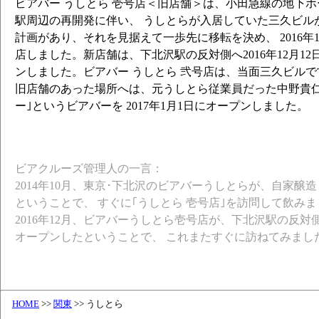
ビアバー うしとら 壱号店＜旧店舗＞は、小田急線の地下
駅周辺の再開発に伴い、 うしとらが入居していた三久ビルが
計画があり、それを見据えて一歩先に移転を決め、 2016年1
店しました。新店舗は、下北沢駅の反対側へ2016年12月12
ンしました。ビアバー うしとら 弐号店は、当面三久ビル
旧店舗のあった場所へは、元うしとら従業員だった中野貴仁
ー｣というビアバーを 2017年1月1日にオープンしました。
ビアクルーズ管理人の一言：
2014年10月、東京･下北沢のビアバーうしとらが、自家醸
ということで、 すぐに｢うしとら 壱号店｣を訪問して飲み
2016年12月、ビアバーうしとら壱号店が、下北沢駅の反
オープンしたということで、 これまたすぐに訪ねてみまし
HOME
>>
関東
>> うしとら