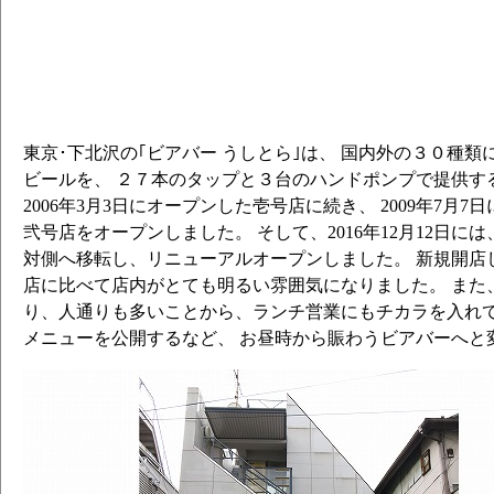
#024 アメペー
#025 下北Calling Session IPA
#026 モトゥエカ･フロム･五條
#027 ハーフステップ･ペールエール 
#028 ワン･パイント･マインド･ダブル 
ィア ペールエール）
東京･下北沢の｢ビアバー うしとら｣は、 国内外の３０種
#029 ヨーロピアン･ゴールデン ～逆襲
ビールを、 ２７本のタップと３台のハンドポンプで提供す
#030 ディア･シトラ
2006年3月3日にオープンした壱号店に続き、 2009年7月
#031 ナイアガラ･セッション ＩＰＡ 
弐号店をオープンしました。 そして、2016年12月12日に
ペールエール）
対側へ移転し、リニューアルオープンしました。 新規開店
#032 苦そうで苦くない、ちょっと苦い黒
店に比べて店内がとても明るい雰囲気になりました。 また
#033 やまももの香緒里 ～From 大富農園
り、人通りも多いことから、ランチ営業にもチカラを入れて
#034 セカンド･インパクト
メニューを公開するなど、 お昼時から賑わうビアバーへと
#035 真面目なヴァイツェン （ヴァイ
#037 Hop Smuggler Session Ale
#038 Hop in the Hefe
#039 HOPMAN 一番豆絞り 5th Anniversary 
#040 ＴＡＰ７２
#041 Pure Street Session Ale ～踊る