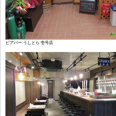
#058 リラックスタイム珈琲スタウト
#059 オレンジいれちゃいました
#060 Dear Sterling
#061 なんちゃってウィット
#062 ハーフステップ･ペールエール 
#063 風神 ▼
#064 雷神 ▼
ビアバー うしとら 壱号店
#065 朝焼けのインペリアルアンバーエー
#066 プチ･インパクト ▼
#067 雷神 ▼
#068 月読みのセゾン （セゾン） ▼
#068 プチ･インパクト ▼
#069 はとぽっぽエール ▼
#070 ファースト･インパクト ▼
#071 セッションはとぽっぽ
#072 マシマシの黒'16 ～春～
#073 風神 ▼
#074 Big Thanks 10th Anniversary Lager