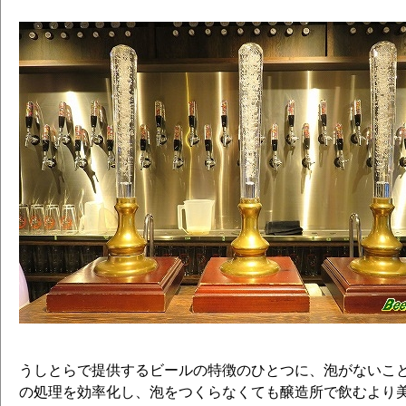
#110 ガツンとウィート
#111 ファースト･インパクト
#112 シン･セゾン （セゾン）
#113 Virgin Trip IPA
#114 レモンましましウィット （ベル
#115 秋の始まりのダブルＩＰＡ （ダブ
ール）
#116 夏の終わりのセッション
#117 サワー･オブ･ラブ ～ニライカナイ
#118 桃色吐息
#119 おかえりピルス （ピルスナー）
#120 はとぽっぽエール ▼
#121 はとぽっぽラガー
#122 結果的にアンバー
#123 アゲインスト
#124 神無月の宴
#125 温故知新ＩＰＡ （インディア ペ
うしとらで提供するビールの特徴のひとつに、泡がないこと
#126 今、あえてのケルシュ （ケルシュ
の処理を効率化し、泡をつくらなくても醸造所で飲むより