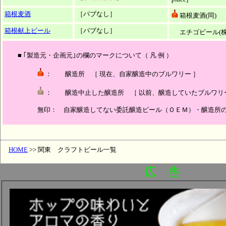
箱根麦酒
［パブなし］
箱根麦酒(同)
箱根献上ビール
［パブなし］
エチゴビール(株
■ ｢製造元・企画元｣の欄のマークについて（ 凡 例 ）
： 醸造所 ［ 現在、自家醸造中のブルワリー ］
： 醸造中止した醸造所 ［ 以前、醸造していたブルワリー
無印： 自家醸造してない委託醸造ビール（ＯＥＭ）・醸造所の
HOME
>> 関東 クラフトビール一覧