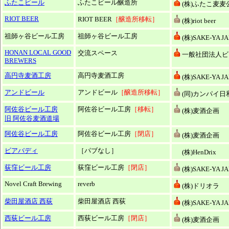
ふたこビール
ふたこビール醸造所
(株)ふたこ麦麦
RIOT BEER
RIOT BEER
［醸造所移転］
(株)riot beer
祖師ヶ谷ビール工房
祖師ヶ谷ビール工房
(株)SAKE-YA J
HONAN LOCAL GOOD
交流スペース
一般社団法人ビ
BREWERS
高円寺麦酒工房
高円寺麦酒工房
(株)SAKE-YA J
アンドビール
アンドビール
［醸造所移転］
(同)カンパイ日
阿佐谷ビール工房
阿佐谷ビール工房
［移転］
(株)麦酒企画
旧 阿佐谷麦酒道場
阿佐谷ビール工房
阿佐谷ビール工房
［閉店］
(株)麦酒企画
ビアバディ
［パブなし］
(株)HenDrix
荻窪ビール工房
荻窪ビール工房
［閉店］
(株)SAKE-YA J
Novel Craft Brewing
reverb
(株)ドリオラ
柴田屋酒店 西荻
柴田屋酒店 西荻
(株)SAKE-YA J
西荻ビール工房
西荻ビール工房
［閉店］
(株)麦酒企画