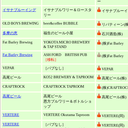
ー
イサナブルーイング
イサナブルワリー＆ロースタ
イサナブルーイン
リー
OLD BOYS BREWING
beer&coffee BUBBLE
リバティーン(株
多摩の恵
福生のビール小屋
石川酒造(株)
Fat Barley Brewing
YOKOTA MICRO BREWERY
(株)Fat Barley
& TAP STAND
Fat Barley Brewing
ASH FORD BRITISH PUB
(株)Fat Barley
［移転］
VEPAR
［パブなし］
VEPAR
KO52 BREWERY & TAPROOM
高尾ビール
高尾ビール(株)
CRAFTROCK
CRAFTROCK TAPROOM
(株)CRAFTROC
高尾ビール
高尾ビール
高尾ビール(株)
恩方ブルワリー＆ボトルショ
ップ
VERTERE
VERTERE Okutama Taproom
VERTERE(同)
VERTERE
［パブなし］
VERTERE(同