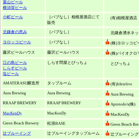
葉山ビール
横須賀ビール
小町ビール
［パブなし］相模屋酒店にて
(有)相模屋酒店
販売
北鎌倉の恵み
［パブなし］
北鎌倉湧水ネッ
ヨロッコビール
［パブなし］
(株)ヨロッコビ
藤沢ビールハウス
藤沢ビールハウス
(株)バイオクロ
江の島ビール
しらす問屋とびっちょ
とびっちょ
しらすビール
塩ビール
AMATERASU醸造所
タップルーム
(有)lifeielive
Aura Brewing
Aura Brewing
Aura Brewing
RRAAP BREWERY
RRAAP BREWERY
Aprotodo's(株)
MacKenDy
MacKenDy
MacKenDy
Green Beach Brewery
松浪BASE
Green Beach Br
辻ブルーイング
辻ブルーイングタップルーム
辻ブルーイング