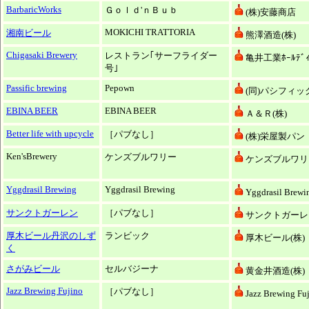
BarbaricWorks
Ｇｏｌｄ'ｎＢｕｂ
(株)安藤商店
MOKICHI TRATTORIA
湘南ビール
熊澤酒造(株)
Chigasaki Brewery
レストラン｢サーフライダー
亀井工業ﾎｰﾙﾃﾞｨ
号｣
Passific brewing
Pepown
(同)パシフィッ
EBINA BEER
EBINA BEER
Ａ＆Ｒ(株)
Better life with upcycle
［パブなし］
(株)栄屋製パン
Ken'sBrewery
ケンズブルワリー
ケンズブルワリ
Yggdrasil Brewing
Yggdrasil Brewing
Yggdrasil Brew
サンクトガーレン
［パブなし］
サンクトガーレン
厚木ビール丹沢のしず
ランビック
厚木ビール(株)
く
さがみビール
セルバジーナ
黄金井酒造(株)
Jazz Brewing Fujino
［パブなし］
Jazz Brewing Fu