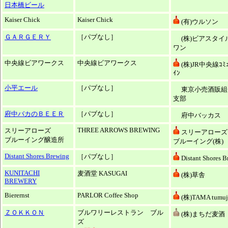
日本橋ビール
Kaiser Chick
Kaiser Chick
(有)ウルソン
ＧＡＲＧＥＲＹ
［パブなし］
(株)ビアスタイ
ワン
中央線ビアワークス
中央線ビアワークス
(株)JR中央線ｺﾐｭ
ｲﾝ
小平エール
［パブなし］
東京小売酒販組
支部
府中バカのＢＥＥＲ
［パブなし］
府中バッカス
THREE ARROWS BREWING
スリーアローズ
スリーアローズ
ブルーイング醸造所
ブルーイング(株)
Distant Shores Brewing
［パブなし］
Distant Shores 
KUNITACHI
麦酒堂 KASUGAI
(株)草舎
BREWERY
Bierernst
PARLOR Coffee Shop
(株)TAMA tumuj
ＺＯＫＫＯＮ
ブルワリーレストラン ブル
(株)まちだ麦酒
ズ