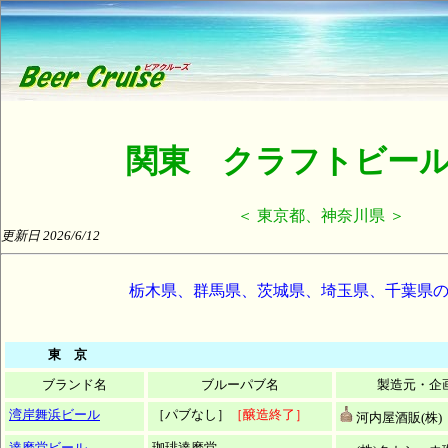
関東 クラフトビー
＜ 東京都、神奈川県 ＞
更新日 2026/6/12
栃木県、群馬県、茨城県、埼玉県、千葉県
東 京
ブランド名
ブルーパブ名
製造元・企
湾岸舞浜ビール
［パブなし］
［醸造終了］
河内屋酒販(株)
達磨堂ビール
珈琲達磨堂