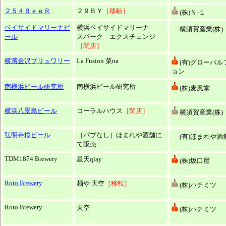
２５４ＢｅｅＲ
２９ＢＹ
［移転］
(株)Ｎ-１
ベイサイドマリーナビ
横浜ベイサイドマリーナ
横須賀産業(株)
ール
スパーク エクスチェンジ
［閉店］
横濱金沢ブリュワリー
La Fusion 菜na
(有)グローバル
ョン
南横浜ビール研究所
南横浜ビール研究所
(株)麦風堂
横浜八景島ビール
コーラルハウス
［閉店］
横須賀産業(株)
弘明寺桜ビール
［パブなし］ほまれや酒舗に
(有)ほまれや酒
て販売
TDM1874 Brewery
星天qlay
(株)坂口屋
Roto Brewery
麺や 天空
［移転］
(株)ハチミツ
Roto Brewery
天空
(株)ハチミツ