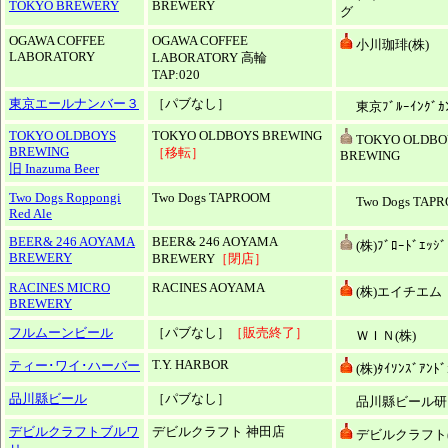
TOKYO BREWERY
BREWERY
グ
OGAWA COFFEE
OGAWA COFFEE
小川珈琲(株)
LABORATORY
LABORATORY 高輪
TAP:020
東京エールナンバー３
［パブなし］
東京ﾌﾞﾙｰｲﾝｸﾞｶﾝ
TOKYO OLDBOYS
TOKYO OLDBOYS BREWING
TOKYO OLDBO
BREWING
［移転］
BREWING
旧 Inazuma Beer
Two Dogs Roppongi
Two Dogs TAPROOM
Two Dogs TAP
Red Ale
BEER& 246 AOYAMA
BEER& 246 AOYAMA
(株)ﾌﾞﾛｰﾄﾞｴｯｼﾞ
BREWERY
BREWERY
［閉店］
RACINES MICRO
RACINES AOYAMA
(株)エイチエム
BREWERY
フルムーンビール
［パブなし］
［販売終了］
ＷＩＮ(株)
T.Y. HARBOR
ティー･ワイ･ハーバー
(株)ﾀｲｿﾝｽﾞｱﾝﾄﾞ
品川縣ビール
［パブなし］
品川縣ビール研
デビルクラフトブルワ
デビルクラフト 神田店
デビルクラフト(