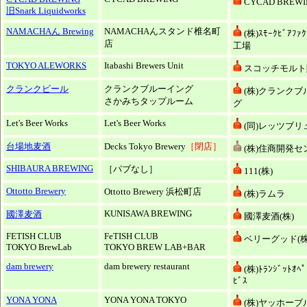
CYCAD BREWI
旧Snark Liquidworks
NAMACHAん Brewing
NAMACHAんスタンド椎名町
(株)ｽﾓｰｸﾋﾞｱﾌｧ
店
工場
TOKYO ALEWORKS
Itabashi Brewers Unit
スコッチモルト販
クランクビール
クランクブルーイング
(株)クランクブ
さかみちタップルーム
グ
Let's Beer Works
Let's Beer Works
(同)レッツブリ
台場地麦酒
Decks Tokyo Brewery
［閉店］
(株)住商開発セ
SHIBAURA BREWING
［パブなし］
111(株)
Ottotto Brewery
Ottotto Brewery 浜松町店
(株)ラムラ
KUNISAWA BREWING
國澤麦酒
國澤麦酒(株)
FETISH CLUB
FeTISH CLUB
ベリーグッド(株
TOKYO BrewLab
TOKYO BREW LAB+BAR
dam brewery
dam brewery restaurant
(株)ﾄﾗﾝｼﾞｯﾄｵﾍﾟ
ﾋﾞｽ
YONA YONA
YONA YONA TOKYO
(株)ヤッホーブ