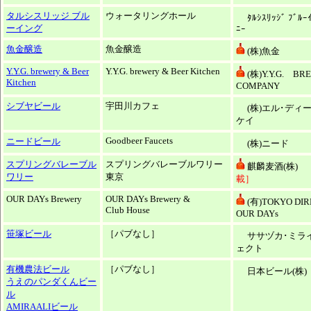
タルシスリッジ ブル
ウォータリングホール
ﾀﾙｼｽﾘｯｼﾞ ﾌﾞﾙｰ
ーイング
ﾆｰ
魚金醸造
魚金醸造
(株)魚金
Y.Y.G. brewery & Beer
Y.Y.G. brewery & Beer Kitchen
(株)Y.Y.G. B
Kitchen
COMPANY
シブヤビール
宇田川カフェ
(株)エル･ディ
ケイ
Goodbeer Faucets
ニードビール
(株)ニード
スプリングバレーブル
スプリングバレーブルワリー
麒麟麦酒(株)
ワリー
東京
載］
OUR DAYs Brewery
OUR DAYs Brewery &
(有)TOKYO DIR
Club House
OUR DAYs
笹塚ビール
［パブなし］
ササヅカ･ミラ
ェクト
有機農法ビール
［パブなし］
日本ビール(株)
うえのパンダくんビー
ル
AMIRAALIビール