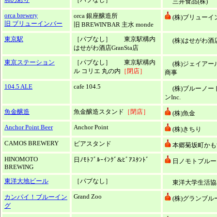
三井食品(株)
orca brewery
orca 銀座醸造所
(株)ブリューイ
旧 ブリューインバー
旧 BREWIN'BAR 主水 monde
東京駅
［パブなし］ 東京駅構内
(株)はせがわ酒
はせがわ酒店GranSta店
東京ステーション
［パブなし］ 東京駅構内
(株)ジェイアー
ル コリエ 丸の内
［閉店］
商事
104.5 ALE
cafe 104.5
(株)ブルーノー
ンInc.
魚金醸造
魚金醸造スタンド
［閉店］
(株)魚金
Anchor Point Beer
Anchor Point
(株)きちり
CAMOS BREWERY
ビアスタンド
本郷菊坂町かも
HINOMOTO
日ﾉﾓﾄﾌﾞﾙｰｲﾝｸﾞ&ﾋﾞｱｽﾀﾝﾄﾞ
日ノモトブルー
BREWING
東洋大地ビール
［パブなし］
東洋大学生活協
Grand Zoo
カンパイ！ブルーイン
(株)グランブル
グ