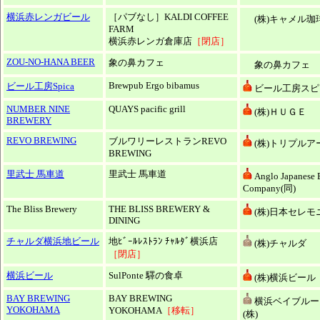
横浜赤レンガビール
［パブなし］KALDI COFFEE
(株)キャメル珈
FARM
横浜赤レンガ倉庫店
［閉店］
ZOU-NO-HANA BEER
象の鼻カフェ
象の鼻カフェ
Brewpub Ergo bibamus
ビール工房Spica
ビール工房スピ
NUMBER NINE
QUAYS pacific grill
(株)ＨＵＧＥ
BREWERY
REVO BREWING
ブルワリーレストランREVO
(株)トリプルア
BREWING
里武士 馬車道
里武士 馬車道
Anglo Japanese 
Company(同)
The Bliss Brewery
THE BLISS BREWERY &
(株)日本セレモ
DINING
チャルダ横浜地ビール
地ﾋﾞｰﾙﾚｽﾄﾗﾝ ﾁｬﾙﾀﾞ横浜店
(株)チャルダ
［閉店］
横浜ビール
SulPonte 驛の食卓
(株)横浜ビール
BAY BREWING
BAY BREWING
横浜ベイブルー
YOKOHAMA
YOKOHAMA
［移転］
(株)