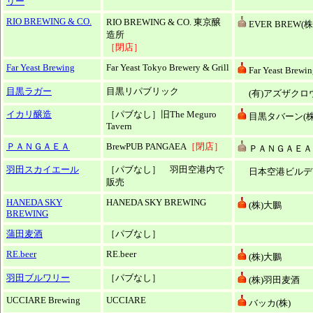
リー
RIO BREWING & CO.
RIO BREWING & CO. 東京醸
EVER BREW(株
造所
［閉店］
Far Yeast Brewing
Far Yeast Tokyo Brewery & Grill
Far Yeast Brewi
目黒ラガー
目黒リパブリック
(有)アズザクロ
イカリ醸造
［パブなし］旧The Meguro
目黒タバーン(株
Tavern
ＰＡＮＧＡＥＡ
BrewPUB PANGAEA
［閉店］
ＰＡＮＧＡＥＡ
羽田スカイエール
［パブなし］ 羽田空港内で
日本空港ビルデン
販売
HANEDA SKY
HANEDA SKY BREWING
(株)大鵬
BREWING
蒲田麦酒
［パブなし］
RE.beer
RE.beer
(株)大鵬
羽田ブルワリー
［パブなし］
(株)羽田麦酒
UCCIARE Brewing
UCCIARE
バッカ(株)