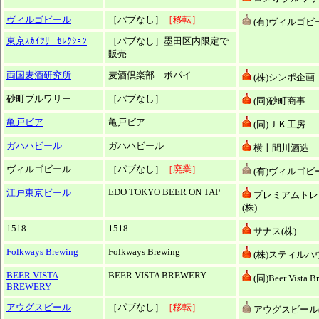
ヴィルゴビール
［パブなし］
［移転］
(有)ヴィルゴビ
東京ｽｶｲﾂﾘｰ ｾﾚｸｼｮﾝ
［パブなし］墨田区内限定で
販売
両国麦酒研究所
麦酒倶楽部 ポパイ
(株)シンポ企画
砂町ブルワリー
［パブなし］
(同)砂町商事
亀戸ビア
亀戸ビア
(同)ＪＫ工房
ガハハビール
ガハハビール
横十間川酒造
ヴィルゴビール
［パブなし］
［廃業］
(有)ヴィルゴビ
EDO TOKYO BEER ON TAP
江戸東京ビール
プレミアムトレ
(株)
1518
1518
サナス(株)
Folkways Brewing
Folkways Brewing
(株)スティルハ
BEER VISTA
BEER VISTA BREWERY
(同)Beer Vista B
BREWERY
アウグスビール
［パブなし］
［移転］
アウグスビール(