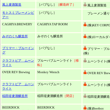
風上麦酒製造
［パブなし］
［醸造終了］
風上麦酒製造
モトスミブレーメンビ
［パブなし］
ブレーメン通り
アー
CAGHIYA BREWERY
CAGHIYA TAP ROOM
(株)KEY CORP
みぞのくち醸造所
みぞのくち醸造所
(株)ローカルダ
ブリマー・ブルーイン
［パブなし］
ブリマー・ブル
グ
(株)
クラフトビア ムーン
ブルーパブムーンライト
［移
ムーンライト(株
ライト
転］
OVER REV Brewing
Monkey Wrench
OVER REV Brew
クラフトビア ムーン
ブルーパブムーンライト
ムーンライト(株
ライト
稲田堤麦酒醸造所
稲田堤麦酒醸造所
［閉店］
稲田堤麦酒醸造
BEERDOCK
BEERDOCK
(株)Beerboy