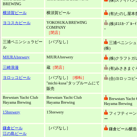
(株)ステイハン
BREWING
横須賀ビール
横須賀ビール
(有)たのし屋本
YOKOSUKA BREWING
ヨコスカビール
(株)ﾖｺｽｶ･ﾌﾞﾙｰｲ
COMPANY
ｰ
［閉店］
三浦ペニンシュラビー
［パブなし］
三浦ペニンシュ
ル
(株)
MIURA brewery
MIURA brewery
(株)クラフトガ
三崎浪漫
蔵
［閉店］
(有)みさきまぐ
ヨロッコビール
［パブなし］
［移転］
(合)ヨロッコビ
"michi-kusa"タップルームにて
販売
Brewstars Yacht Club
Brewstars Yacht Club
Brewstars Yacht
Hayama Brewing
Hayama Brewing
Hayama Brewing
15brewery
15brewery
フィフティーン
ー
鎌倉ビール
［パブなし］
鎌倉ビール醸造(
江の島ビール