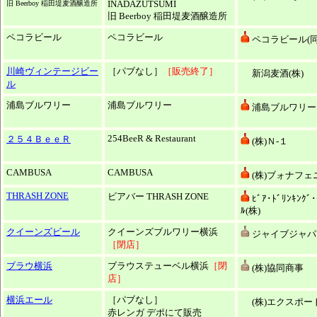
INADAZUTSUMI
旧 Beerboy 稲田堤麦酒醸造所
旧 Beerboy 稲田堤麦酒醸造所
ペコラビール
ペコラビール
ペコラビール(同
川崎ヴィンテージビー
［パブなし］
［販売終了］
新潟麦酒(株)
ル
浦島ブルワリー
浦島ブルワリー
浦島ブルワリー
254BeeR & Restaurant
２５４ＢｅｅＲ
(株)Ｎ-１
CAMBUSA
CAMBUSA
(株)ブォナフェ
THRASH ZONE
ビアバー THRASH ZONE
ﾋﾞｱ･ﾄﾞﾘﾝｷﾝｸﾞ･
ﾙ(株)
クイーンズビール
クイーンズブルワリー横浜
ジャイブジャパン
［閉店］
ブラウ横浜
ブラウステューベル横浜
［閉
(株)協同商事
店］
横浜エール
［パブなし］
(株)エクスポー
赤レンガ デポにて販売