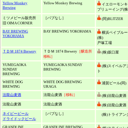
Yellow Monkey
Yellow Monkey Brewing
イエローモンキ
Brewing
ブリューイング(株
ミツメビール販売所
［パブなし］
(同)BLITZER
旧 OIMA CORNER
BAY BREWING
BAY BREWING YOKOHAMA
横浜ベイブルー
YOKOHAMA
(株)
戸塚工場
ＴＤＭ 1874 Brewery
ＴＤＭ 1874 Brewery
［醸造所
(株)坂口屋
移転］
YUMEGAOKA
YUMEGAOKA SUNDAY
(株)スイベルア
SUNDAY
BREWING
ト
BREWING
WHITE DOG
WHITE DOG BREWING
浦賀ビール(同)
BREWING
URAGA
法龍山麦酒
法龍山麦酒
［移転］
(株)法龍山麦酒
法龍山麦酒
法龍山麦酒
(株)法龍山麦酒
ネイビービール
［パブなし］
(株)トライアン
ドライドックビール
GRANDLINE
GRANDLINE BREWING