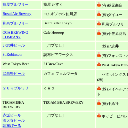
籠屋ブルワリー
籠屋 たすく
(有)秋元商店
Bread Ale Brewery
コムギノホシ仙川店
(株)ダイユー
Beer Celler Tokyo
和泉ブルワリー
和泉ブルワリー(
OGA BREWING
Cafe Hoooop
(株)小笠原商店
COMPANY
い志井ビール
［パブなし］
(株)い志井
St.Robinson
調布ビアワークス
(有)フォレスト
West Tokyo Beer
21BrewCave
West Tokyo Bre
武蔵野ビール
カフェ フェルマータ
ゼタ･オングス
(株)
２６Ｋブルワリー
ｏｎｄ
(株)スイベルア
ト
TEGAMISHA
TEGAMISHA BREWERY
(株)手紙社
BREWERY
赤坂ビール
［パブなし］
ホッピービバレッ
深大寺ビール
調布びーる