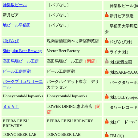
神楽坂ビール
［パブなし］
神楽坂ビール(同
新月ビア
［パブなし］
新月ビア醸造
地ビール早稲田
［パブなし］
早稲田大学周辺
会
和びさび
塊肉居酒屋肉べぇ新宿御苑店
和びさび(株)
Shinjuku Beer Brewing
Vector Beer Factory
ライナ(株)
高田馬場ビール工房
高田馬場ビール工房
［閉店］
(株)麦酒企画
ビール工房新宿
ビール工房新宿
(株)SAKE-YA J
パークブリュワリーエ
パークハイアット東京 デリ
パークタワーホテ
ール
カテッセン
Honeycomb&Hopworks
Honeycomb&Hopworks
(株)JOLLYprojec
ＢＥＡＴ
TOWER DINING 恵比寿店
［閉
タワーレコード(
店］
BEER& EBISU
BEER& EBISU BREWERY
(株)ﾌﾞﾛｰﾄﾞｴｯｼﾞ
BREWERY
TOKYO BEER LAB
TOKYO BEER LAB
TBL(同)