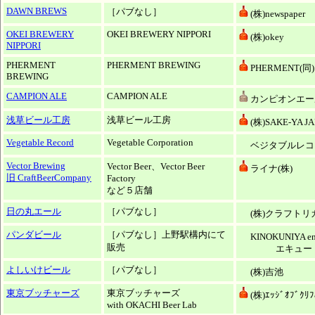
DAWN BREWS
［パブなし］
(株)newspaper
OKEI BREWERY
OKEI BREWERY NIPPORI
(株)okey
NIPPORI
PHERMENT
PHERMENT BREWING
PHERMENT(同)
BREWING
CAMPION ALE
CAMPION ALE
カンピオンエール
浅草ビール工房
浅草ビール工房
(株)SAKE-YA J
Vegetable Record
Vegetable Corporation
ベジタブルレコ
Vector Brewing
Vector Beer、Vector Beer
ライナ(株)
旧 CraftBeerCompany
Factory
など５店舗
日の丸エール
［パブなし］
(株)クラフトリ
パンダビール
［パブなし］上野駅構内にて
KINOKUNIYA en
販売
エキュート
よしいけビール
［パブなし］
(株)吉池
東京ブッチャーズ
東京ブッチャーズ
(株)ｴｯｼﾞｵﾌﾞｸﾘ
with OKACHI Beer Lab