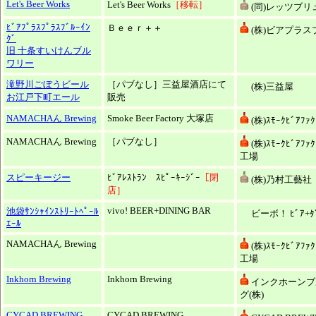
Let's Beer Works
Let's Beer Works
［移転］
(同)レッツブリ
ﾋﾞｱﾌﾟﾗｽﾌﾟﾗｽﾌﾞﾙｰｲﾝ
Ｂｅｅｒ＋＋
(株)ビアプラス
ｸﾞ
旧 十条すいけんブル
ワリー
滝野川ごぼうビール
［パブなし］三益屋酒店にて
(株)三益屋
お江戸下町エール
販売
NAMACHAん Brewing
Smoke Beer Factory 大塚店
(株)ｽﾓｰｸﾋﾞｱﾌｧｸ
NAMACHAん Brewing
［パブなし］
(株)ｽﾓｰｸﾋﾞｱﾌｧ
工場
スピーキージー
ﾋﾞｱﾚｽﾄﾗﾝ ｽﾋﾟｰｷｰｼﾞｰ
［閉
(株)乃村工藝社
店］
vivo! BEER+DINING BAR
池袋ｻﾝｼｬｲﾝｽﾄﾘｰﾄﾍﾟｰﾙ
ビーボ！ ﾋﾞｱ+ﾀﾞ
ｴｰﾙ
NAMACHAん Brewing
(株)ｽﾓｰｸﾋﾞｱﾌｧ
工場
Inkhorn Brewing
Inkhorn Brewing
インクホーンブ
グ(株)
CYCAD BREWING
CYCAD BREWING