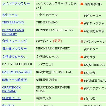
シノバズブルワリー
シノバズブルワリー ひつじあ
長岡商事(株)
いす
谷中ビール
谷中ビアホール
(株)ヒーロー
THIS BREWING
THIS BREWING
(有)タングラム
BUZZED LAMB
BUZZED LAMB BREWERY
(有)伊勢五本店
BREWERY
永代ブルーイング
おかずバル
［閉店］
永代ブルーイン
NIHONBASHI BREWERY.
日本橋ブルワリー
(株)ＺＯＴ
２杯目のビール。
２杯目のビール。
(株)ジウ
BALDYS GOOD BEER
［パブなし］
(株)STUDIO275
HARUMI FLAG BEER
魚金大食堂HARUMI FLAG
(株)魚金
晴海ビール醸造所
柴田屋酒店晴海
(株)SAKE-YA J
CRAFTROCK
CRAFTROCK BREWPUB
(株)ステディワ
BREWING
&LIVE
銀座地ビール
居酒屋八蛮
(有)八蛮
和の彩り
［パブなし］