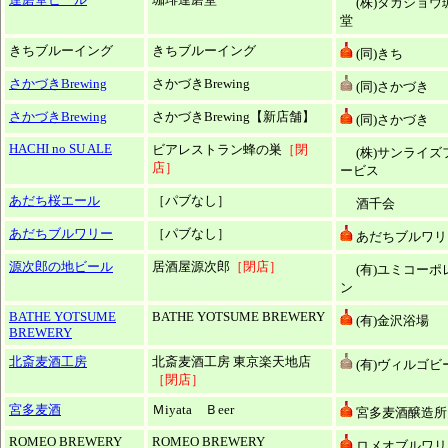
(株)タカショウ
堂
きちブルーイング
きちブルーイング
(同)きち
さかづきBrewing
さかづきBrewing
(同)さかづき
さかづきBrewing
さかづきBrewing【新店舗】
(同)さかづき
HACHI no SU ALE
ビアレストラン蜂の巣
［閉
(株)サンライズ
店］
ービス
あだち桜エール
［パブなし］
酒千会
あだちブルワリー
［パブなし］
あだちブルワリー
源次郎の地ビール
居酒屋源次郎
［閉店］
(有)ユミコーポ
ン
BATHE YOTSUME
BATHE YOTSUME BREWERY
(有)金沢浴場
BREWERY
北斎麦酒工房
北斎麦酒工房 東京楽天地店
(有)ヴィルゴビ
［閉店］
宮多麦酒
Ｍiyata Ｂeer
宮多麦酒醸造所
ROMEO BREWERY
ROMEO BREWERY
ロメオブルワリー