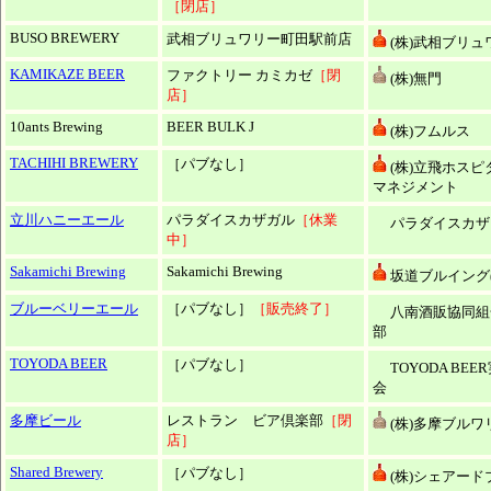
［閉店］
BUSO BREWERY
武相ブリュワリー町田駅前店
(株)武相ブリュ
KAMIKAZE BEER
ファクトリー カミカゼ
［閉
(株)無門
店］
10ants Brewing
BEER BULK J
(株)フムルス
TACHIHI BREWERY
［パブなし］
(株)立飛ホスピ
マネジメント
立川ハニーエール
パラダイスカザガル
［休業
パラダイスカザ
中］
Sakamichi Brewing
Sakamichi Brewing
坂道ブルイング(
ブルーベリーエール
［パブなし］
［販売終了］
八南酒販協同組
部
TOYODA BEER
［パブなし］
TOYODA BE
会
多摩ビール
レストラン ビア倶楽部
［閉
(株)多摩ブルワ
店］
Shared Brewery
［パブなし］
(株)シェアード