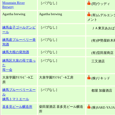
Mountain River
［パブなし］
(同)ウッディ
Brewery
Agartha brewing
Agartha brewing
(有)ムデルエン
メント
練馬金子ゴールデンビ
［パブなし］
ＪＡ東京あおば
ール
練馬産ブルーベリー発
［パブなし］
(有)伊勢屋鈴木
泡酒
練馬大根の発泡酒
［パブなし］
(有)窪田屋商店
練馬区大泉の苺で造っ
［パブなし］
三又酒店
た
苺一会
大泉学園ｸﾗﾌﾄﾋﾞｰﾙ工
大泉学園ｸﾗﾌﾄﾋﾞｰﾙ工房
(株)リキッド
房
練馬ブルーベリーエー
［パブなし］
都屋 加藤酒店
ル
練馬トマトエール
喜多見ビール醸造所
柴田屋酒店 喜多見ビール醸造
(株)SAKE-YA J
所