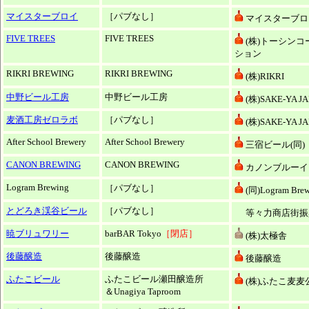
マイスターブロイ
［パブなし］
マイスターブロイ
FIVE TREES
FIVE TREES
(株)トーシンコ
ション
RIKRI BREWING
RIKRI BREWING
(株)RIKRI
中野ビール工房
中野ビール工房
(株)SAKE-YA J
麦酒工房ゼロラボ
［パブなし］
(株)SAKE-YA J
After School Brewery
After School Brewery
三宿ビール(同)
CANON BREWING
CANON BREWING
カノンブルーイ
Logram Brewing
［パブなし］
(同)Logram Bre
とどろき渓谷ビール
［パブなし］
等々力商店街振
暁ブリュワリー
barBAR Tokyo
［閉店］
(株)太極舎
後藤醸造
後藤醸造
後藤醸造
ふたこビール
ふたこビール瀬田醸造所
(株)ふたこ麦麦
＆Unagiya Taproom