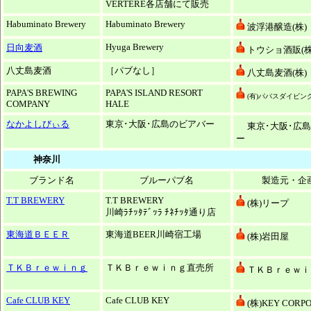
VERTERE各店舗にて販売
Habuminato Brewery
Habuminato Brewery
波浮港醸造(株)
Hyuga Brewery
日向麦酒
トウショ酒販(株
八丈島麦酒
［パブなし］
八丈島麦酒(株)
PAPA'S BREWING
PAPA'S ISLAND RESORT
(有)パパスダイビン
COMPANY
HALE
なかよしびぃる
東京･大阪･広島のビアバー
東京･大阪･広
ー
神奈川
ブランド名
ブルーパブ名
製造元・企
T.T BREWERY
T.T BREWERY
(株)リープ
川崎ﾗﾁｯﾀﾃﾞｯﾗ ﾁﾈﾁｯﾀ通り店
東海道ＢＥＥＲ
東海道BEER川崎宿工場
(株)岩田屋
ＴＫＢｒｅｗｉｎｇ
ＴＫＢｒｅｗｉｎｇ直売所
ＴＫＢｒｅｗｉｎ
Cafe CLUB KEY
Cafe CLUB KEY
(株)KEY CORP