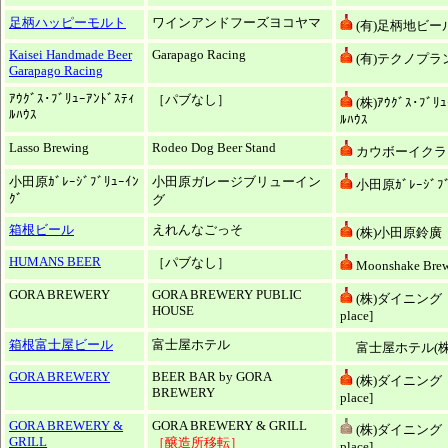
足柄ハッピーモルト
ワインアンドフーズヨコヤマ
(有)足柄地ビー
Kaisei Handmade Beer
Garapago Racing
(有)テクノプラ
Garapago Racing
ｱｳｸﾞｽ･ﾌﾞﾘｭｰｱﾝﾄﾞｽﾃｨ
［パブなし］
(株)ｱｳｸﾞｽ･ﾌﾞﾘｭ
ﾙﾊｳｽ
ﾙﾊｳｽ
Lasso Brewing
Rodeo Dog Beer Stand
カウボーイクラフ
小田原ｶﾞﾚｰｼﾞﾌﾞﾘｭｰｲﾝ
小田原ガレージブリューイン
小田原ｶﾞﾚｰｼﾞﾌﾞ
ｸﾞ
グ
箱根ビール
えれんなごっそ
(株)小田原鈴廣
HUMANS BEER
［パブなし］
Moonshake Bre
GORA BREWERY
GORA BREWERY PUBLIC
(株)ダイニング 
HOUSE
place]
箱根富士屋ビール
富士屋ホテル
富士屋ホテル(株
GORA BREWERY
BEER BAR by GORA
(株)ダイニング 
BREWERY
place]
GORA BREWERY &
GORA BREWERY & GRILL
(株)ダイニング [
GRILL
［醸造所移転］
place]