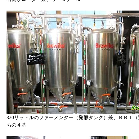
320リットルのファーメンター（発酵タンク）兼、ＢＢＴ（
ちの４基