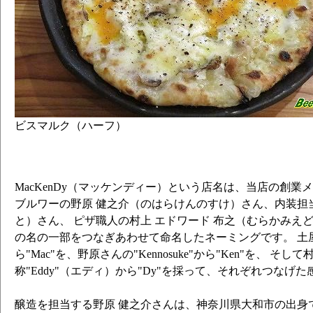
ビスマルク（ハーフ）
MacKenDy（マッケンディー）という店名は、当店の創業
ブルワーの野原 健之介（のはらけんのすけ）さん、内装担
と）さん、 ピザ職人の村上 エドワード 布之（むらかみえ
の名の一部をつなぎあわせて命名したネーミングです。 土屋さん
ら"Mac"を、野原さんの"Kennosuke"から"Ken"を、 そし
称"Eddy"（エディ）から"Dy"を採って、それぞれつなげた
醸造を担当する野原 健之介さんは、神奈川県大和市の出身