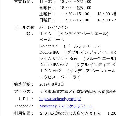
営業時間：
月～木： 18：00～翌2：00
金曜日： 18：00～翌5：00
土曜日： 11：30～15：00、 18：00～
日曜日： 11：30～15：00、 18：00～2
ビールの種
バーレイワイン
類：
ＩＰＡ （インディア ペールエール）
ペールエール
GoldenAle （ゴールデンエール）
Double IPA （ダブル インディア ペー
ライム＆ソルト Beer （フルーツエール
Double IPA ver.2 （ダブル インディ
ＩＰＡ ver.2 （インディア ペールエー
ユウヒスーパートライ
醸造開始：
2019年8月3日
アクセス：
ＪＲ東海道本線／辻堂駅西口から徒歩4分
ＵＲＬ：
https://mackendy.gorp.jp/
Facebook：
Mackendy（マッケンディー）
利用制限：
２０歳未満の方は入店できません （ 202