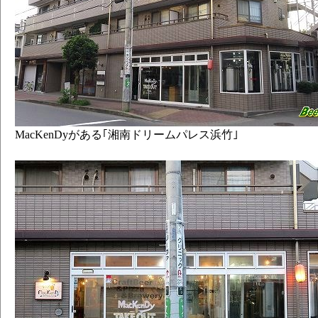
MacKenDyがある｢湘南ドリームパレス浜竹｣