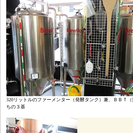
320リットルのファーメンター（発酵タンク）兼、ＢＢＴ（
ちの３基