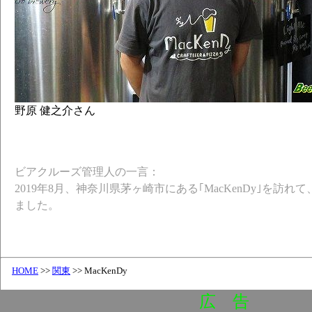
野原 健之介さん
ビアクルーズ管理人の一言：
2019年8月、神奈川県茅ヶ崎市にある｢MacKenDy｣を訪
ました。
HOME
>>
関東
>> MacKenDy