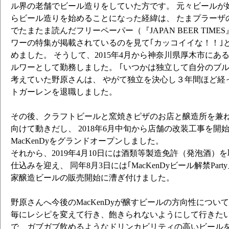
ル界の老舗でビール造りをしていた方です。 元々ビールが
らビール造りを始めることになった経緯は、 たまプラーザ
でたまたま読んだフリーペーパー（『JAPAN BEER TIME
ワーの特集が掲載されているのを見て｢カッコイイな！！｣
めました。 そうして、2015年4月から神奈川県厚木市にあ
ルワーとして勤務しました。 ｢いつかは独立して自分のブ
考えていた野原さんは、 やがて独立を決心し３年間ほど経った
トガーレンを退職しました。
その後、クラフトビールと窯焼きピザのお店と醸造所を兼
向けて動きだし、 2018年6月中旬から店舗の改装工事を開始
MacKenDyをグランドオープンしました。
それから、2019年4月10日には酒類等製造免許（発泡酒）を
仕込みを迎え、 同年8月3日には｢MacKenDyビール解禁Par
家醸造ビールの販売開始に漕ぎ付けました。
野原さんへ今後のMacKenDyが醸すビールの方向性につい
毎にレシピを変えて行き、飽きられないようにして行きたい
で、ガブガブ飲めるようなドリンカビリティの高いビールを