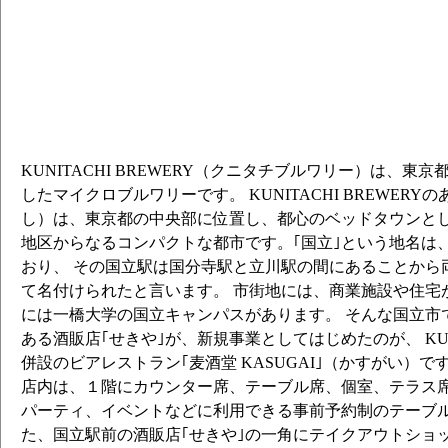
Hop Filament - HBC630 - （インデ
ビールのおかげ 2nd （ヘイジー インデ
月と夏のあわい （フィリー サワー セ
秋のあわい （アメリカン ベルゴ）
Hop Filament - Tango - （インディア
2021 （ケルシュ）
Dig New You （ヘイジー インディア
Hop Filament - Sorachi Ace - （
KUNITACHI BREWERY（クニタチブルワリー）は、東京
満ち欠ける世界 （ロウエール ヴァイツ
したマイクロブルワリーです。 KUNITACHI BREWER
INDIVIDUAL ORCHESTRA #5 （コ
し）は、東京都の中央部に位置し、都心のベッドタウンとし
Alla Salute （フルーツエール）
地区からなるコンパクトな都市です。｢国立｣という地名は
蜘蛛の糸 （ヘイジー インディア ペー
おり、 その国立駅は国分寺駅と立川駅の間にあることから
冬のあわい （ベルジャン スタウト）
て名付けられたと言います。 市街地には、商業施設や住宅
あけに恋して （ライスエール）
には一橋大学の国立キャンパスがあります。 そんな国立市で
北欧の申し子 （セッション インディア
ある酒販店｢せきや｣が、新規事業としてはじめたのが、 KUNIT
Hop Filament - Nelson Sauvin -
併設のビアレストラン｢麦酒堂 KASUGAI｣（かすがい）です。
ペールエール）
店内は、１階にカウンター席、テーブル席、個室、テラス席
鳥たちは峡谷に歌う ver.Best Bitter 
パーティ、イベントなどに利用できる事前予約制のテーブル
世界は点滅するモザイク模様のように ver.Red
た、国立駅前の酒販店｢せきや｣の一角にテイクアウトショップ｢S