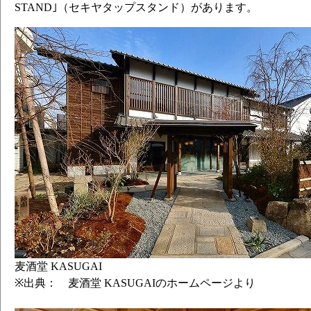
ブル インディア ペールエール）
STAND｣（セキヤタップスタンド）があります。
ホップ ド フランス - EXPERIMENTAL 
ル）
羅生門 （インディア ペールエール）
日ノデノソノサキ （アメリカン ベルゴ
富士見通りStruttin' Ver Session IP
ールエール）
天体観測 （インディア ペールエール）
Hop Filament - HBC735 - （インデ
2002 （ブリュット インディア ペール
麦酒堂 KASUGAI
※出典： 麦酒堂 KASUGAIのホームページより