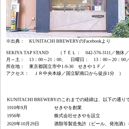
※出典： KUNITACHI BREWERYのFacebookより
SEKIYA TAP STAND （ＴＥＬ： 042-576-3111／無休
月～土： 13：00～21：00、 日曜日： 13：00～20：00
所在地： 東京都国立市中1-9-30 せきや１Ｆ／
アクセス： ＪＲ中央本線／国立駅南口から徒歩1分 ）
KUNITACHI BREWERYのこれまでの経緯は、以下の通り
1910年9月
せきやを創業
1956年
株式会社せきやを設立
2020年10月29日
酒類等製造免許（ビール、発泡酒）