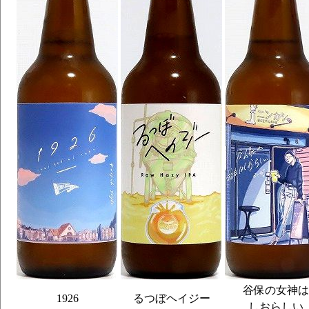
谷保の女神は
1926
るつぼヘイジー
しおらしい