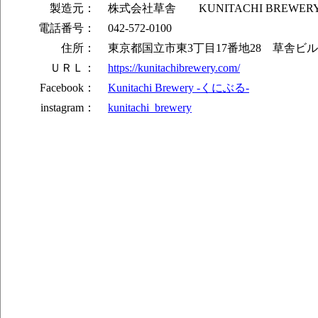
製造元：
株式会社草舎 KUNITACHI BREWER
ル）
電話番号：
042-572-0100
明けない夜はない （セッションエール
INDIVIDUAL ORCHESTRA #4 （
住所：
東京都国立市東3丁目17番地28 草舎ビル
ピクニック アンド ビアー （セッション
ＵＲＬ：
https://kunitachibrewery.com/
ル）
Facebook：
Kunitachi Brewery -くにぶる-
ビールのおかげ （セッション ヘイジー
instagram：
kunitachi_brewery
ル）
Hop Filament - Citra - （インディア
谷保の女神はしおらしい ver.梅 （フル
あめにうたえば （ライス セゾン）
Hop Filament - Idaho7 - （インディ
Revive me （ハニー カリフォルニア コ
Find me （フルーツ サワー インディ
夏のあわい （フィリー サワー セゾン）
るつぼヘイジー Milk Shake （ミルク
ィア ペールエール）
Hop Filament - Centennial - （ヘ
ル）