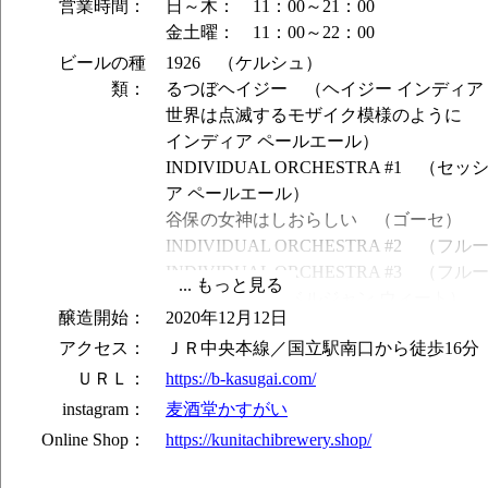
営業時間：
日～木： 11：00～21：00
金土曜： 11：00～22：00
ビールの種
1926 （ケルシュ）
類：
るつぼヘイジー （ヘイジー インディア
世界は点滅するモザイク模様のように 
インディア ペールエール）
INDIVIDUAL ORCHESTRA #1 （
ア ペールエール）
谷保の女神はしおらしい （ゴーセ）
INDIVIDUAL ORCHESTRA #2 （
INDIVIDUAL ORCHESTRA #3 （
みるいゆず （ベルジャン ウィート）
醸造開始：
2020年12月12日
富士見通りStruttin' （ウエストコース
アクセス：
ＪＲ中央本線／国立駅南口から徒歩16分
ル）
あなたが花束 （セゾン）
ＵＲＬ：
https://b-kasugai.com/
鳥たちは峡谷に歌う （オーディナリー 
instagram：
麦酒堂かすがい
たまらん坂 Hazy IPA （ヘイジー イ
Online Shop：
https://kunitachibrewery.shop/
春のあわい （セゾン）
偕楽ジュース （ブリュット ヘイジー イ