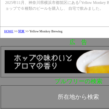
2025年11月、神奈川県横浜市都筑区にある｢Yellow Monkey 
ョップで６種類のビールを購入し、 自宅で飲みました。
HOME
>>
関東
>> Yellow Monkey Brewing