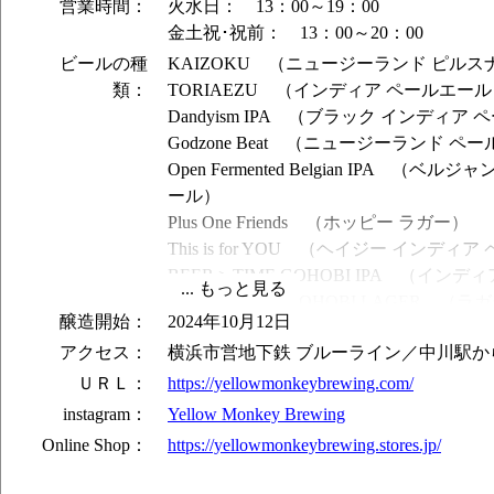
営業時間：
火水日： 13：00～19：00
金土祝･祝前： 13：00～20：00
ビールの種
KAIZOKU （ニュージーランド ピルス
類：
TORIAEZU （インディア ペールエー
Dandyism IPA （ブラック インディア
Godzone Beat （ニュージーランド ペ
Open Fermented Belgian IPA （
ール）
Plus One Friends （ホッピー ラガー）
This is for YOU （ヘイジー インデ
BEER > TIME GOHOBI IPA （イ
BREW < TIME GOHOBI LAGER （ラ
醸造開始：
2024年10月12日
ハシルエール PROTOTYPE 1 （アメ
アクセス：
横浜市営地下鉄 ブルーライン／中川駅か
エール）
Imperial Dandyism IPA （ブラック
ＵＲＬ：
https://yellowmonkeybrewing.com/
Muscat Hazy （ヘイジー インディア 
instagram：
Yellow Monkey Brewing
Strawberry Cream Ale （フルーツエール
Online Shop：
https://yellowmonkeybrewing.stores.jp/
三位一体 （ニュージーランド インディ
Barrel Aged Godzone Beat （ニ