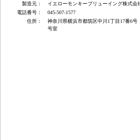
製造元：
イエローモンキーブリューイング株式会
Summer Hazy （ヘイジー インディア
電話番号：
045-507-1577
KIWI IPA （フルーツ インディア ペ
Fresh Hop Dandyism Stout （スタウト）
住所：
神奈川県横浜市都筑区中川1丁目17番6号 
Godzone Beat NZ Double IPA （
号室
ィア ペールエール）
Tonbokiri - 蜻蛉切 （ダブルドライ
ピルスナー）
はれやか農園の青みかん de セゾン （
Jalapeno Mexican Lager （メキシカン
Cooldown Splash （ハードセルツァー）
ぽすみつれもん （フルーツエール）
ハシルエール Prototype 2 （フルーツ