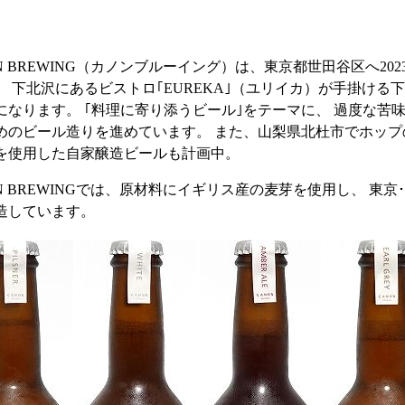
ON BREWING（カノンブルーイング）は、東京都世田谷区へ2
。 下北沢にあるビストロ｢EUREKA｣（ユリイカ）が手掛け
になります。 ｢料理に寄り添うビール｣をテーマに、 過度な苦
めのビール造りを進めています。 また、山梨県北杜市でホッ
を使用した自家醸造ビールも計画中。
ON BREWINGでは、原材料にイギリス産の麦芽を使用し、 東
造しています。