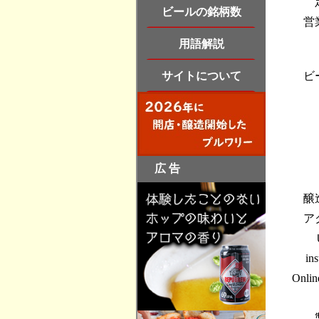
営
ビ
醸
ア
in
Onli