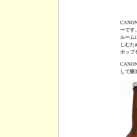
CAN
ーです
ルーム
しむた
ホップ
CAN
して醸