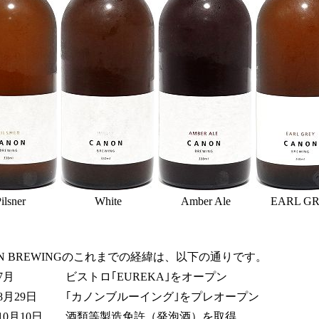
ilsner
White
Amber Ale
EARL G
ON BREWINGのこれまでの経緯は、以下の通りです。
7月
ビストロ｢EUREKA｣をオープン
8月29日
｢カノンブルーイング｣をプレオープン
10月10日
酒類等製造免許（発泡酒）を取得