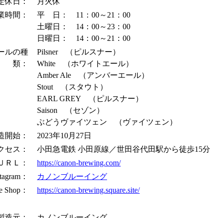
定休日：
月火休
業時間：
平 日： 11：00～21：00
土曜日： 14：00～23：00
日曜日： 14：00～21：00
ールの種
Pilsner （ピルスナー）
類：
White （ホワイトエール）
Amber Ale （アンバーエール）
Stout （スタウト）
EARL GREY （ピルスナー）
Saison （セゾン）
ぶどうヴァイツェン （ヴァイツェン）
造開始：
2023年10月27日
クセス：
小田急電鉄 小田原線／世田谷代田駅から徒歩15分
ＵＲＬ：
https://canon-brewing.com/
stagram：
カノンブルーイング
ne Shop：
https://canon-brewing.square.site/
製造元：
カノンブルーイング