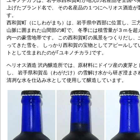
ユキノチカラは、岩手県西和賀町が地元の名産品を全国へ
上げたブランド名で、 その名産品の１つにヘリオス酒造が
す。
西和賀町（にしわがまち）は、岩手県中西部に位置し、三方を
山脈に囲まれた山間部の町で、 冬季には積雪量が３ｍを超
内一の豪雪地帯です。 この西和賀町の風景をつくりだし、
ってきた雪を、 しっかり西和賀の宝物としてアピールして
トとして生まれたのが｢ユキノチカラ｣です。
ヘリオス酒造 沢内醸造所では、原材料にドイツ産の麦芽と
し、 岩手県和賀岳（わがだけ）の雪解け水から研ぎ澄まさ
清冽な水を仕込み水として使用して醸造しています。