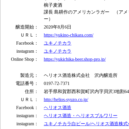
椀子麦酒
課長 島耕作のアメリカンラガー （アメ
ー）
醸造開始：
2020年8月6日
ＵＲＬ：
https://yukino-chikara.com/
Facebook：
ユキノチカラ
instagram：
ユキノチカラ
Online Shop：
https://yukichika-beer.shop-pro.jp/
製造元：
ヘリオス酒造株式会社 沢内醸造所
電話番号：
0197-72-7371
住所：
岩手県和賀郡西和賀町沢内字貝沢3地割64
ＵＲＬ：
http://helios-syuzo.co.jp/
Facebook：
ヘリオス酒造
instagram：
ヘリオス酒造・ヘリオスブルワリー
instagram：
ユキノチカラ白ビール/ヘリオス酒造株式