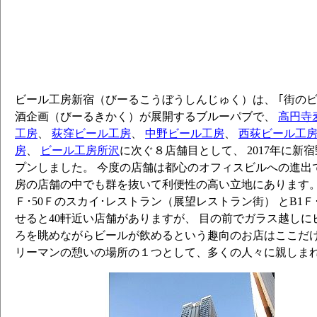
ビール工房新宿（びーるこうぼうしんじゅく）は、 ｢街の
酒企画（びーるきかく）が展開するブルーパブで、
高円寺
工房
、
荻窪ビール工房
、
中野ビール工房
、
西荻ビール工
房
、
ビール工房所沢
に次ぐ８店舗目として、 2017年に新
プンしました。 今度の店舗は都心のオフィスビルへの進出
房の店舗の中でも群を抜いて利便性の高い立地にあります。
Ｆ･50Ｆのスカイ･レストラン（展望レストラン街） とB1Ｆ
せると40軒近い店舗がありますが、 目の前でガラス越し
ろを眺めながらビールが飲めるという趣向のお店はここだけ
リーマンの憩いの場所の１つとして、多くの人々に親しま