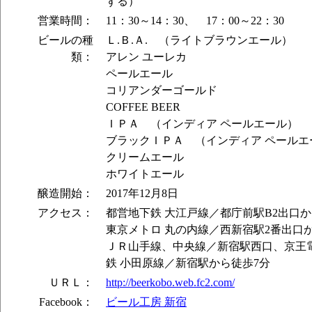
ずる）
営業時間：
11：30～14：30、 17：00～22：30
ビールの種
Ｌ.Ｂ.Ａ. （ライトブラウンエール）
類：
アレン ユーレカ
ペールエール
コリアンダーゴールド
COFFEE BEER
ＩＰＡ （インディア ペールエール）
ブラックＩＰＡ （インディア ペールエ
クリームエール
ホワイトエール
醸造開始：
2017年12月8日
アクセス：
都営地下鉄 大江戸線／都庁前駅B2出口か
東京メトロ 丸の内線／西新宿駅2番出口
ＪＲ山手線、中央線／新宿駅西口、京王
鉄 小田原線／新宿駅から徒歩7分
ＵＲＬ：
http://beerkobo.web.fc2.com/
Facebook：
ビール工房 新宿